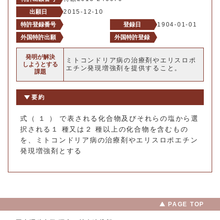
出願日
2015-12-10
特許登録番号
登録日
1904-01-01
外国特許出願
外国特許登録
発明が解決
ミトコンドリア病の治療剤やエリスロポ
しようとする
エチン発現増強剤を提供すること。
課題
要約
式（ １ ） で表される化合物及びそれらの塩から選
択される１ 種又は２ 種以上の化合物を含むもの
を、ミトコンドリア病の治療剤やエリスロポエチン
発現増強剤とする
PAGE TOP