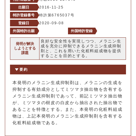
出願日
2016-11-25
特許登録番号
特許第6765037号
登録日
2020-09-08
外国特許出願
外国特許登録
良好な安全性を実現しつつ、メラニン生
発明が解決
成を充分に抑制できるメラニン生成抑制
しようとする
剤と、これを用いた化粧料組成物を提供
課題
することを目的とする。
要約
本発明のメラニン生成抑制剤は、メラニンの生成を
抑制する有効成分としてミツマタ抽出物を含有する
メラニン生成抑制剤であって、前記ミツマタ抽出物
が、ミツマタの樹皮の白皮から抽出された抽出物で
あることを特徴とする。また、本発明の化粧料組成
物は、上記本発明のメラニン生成抑制剤を含有する
化粧料組成物である。