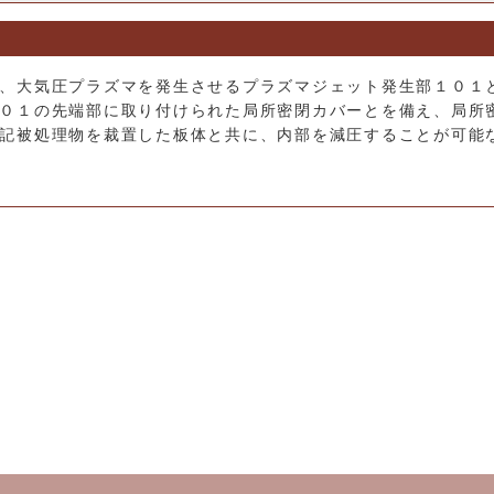
、大気圧プラズマを発生させるプラズマジェット発生部１０１
０１の先端部に取り付けられた局所密閉カバーとを備え、局所
記被処理物を裁置した板体と共に、内部を減圧することが可能