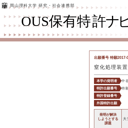
岡山理科大学 研究・社会連携部
出願番号 特願2017-0
窒化処理装置
本学の発明者
中
特許出願番号
特願
特許登録番号
外国特許出願
発明が解決
大
しようとする
課題