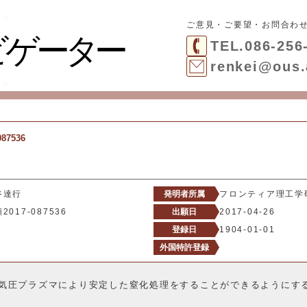
ご意見・ご要望・お問合わ
TEL.086-256
renkei@ous.
87536
谷達行
発明者所属
フロンティア理工学
2017-087536
出願日
2017-04-26
登録日
1904-01-01
外国特許登録
気圧プラズマにより安定した窒化処理をすることができるようにす