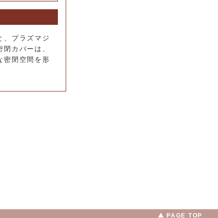
と、プラズマジ
密閉カバーは、
な密閉空間を形
PAGE TOP