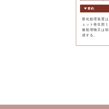
要約
窒化処理装置は
ェット発生部１
被処理物又は前
成する。