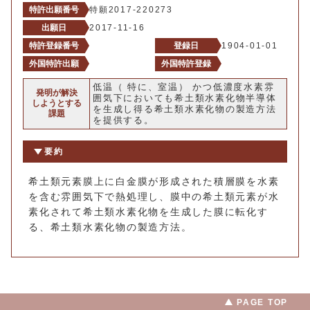
特許出願番号
特願2017-220273
出願日
2017-11-16
特許登録番号
登録日
1904-01-01
外国特許出願
外国特許登録
低温（ 特に、室温） かつ低濃度水素雰
発明が解決
囲気下においても希土類水素化物半導体
しようとする
を生成し得る希土類水素化物の製造方法
課題
を提供する。
要約
希土類元素膜上に白金膜が形成された積層膜を水素
を含む雰囲気下で熱処理し、膜中の希土類元素が水
素化されて希土類水素化物を生成した膜に転化す
る、希土類水素化物の製造方法。
PAGE TOP