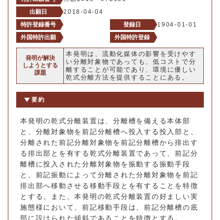
出願日
2018-04-04
特許登録番号
登録日
1904-01-01
外国特許出願
外国特許登録
本発明は、流動化媒体の影響を受けやす
発明が解決
い分離対象物であっても、低コストで分
しようとする
離することが可能であり、環境に優しい
課題
乾式分離方法を提供することにある。
要約
本発明の乾式分離装置は、分離槽を備える本体部
と、分離対象物を前記分離槽へ投入する投入部と、
分離された前記分離対象物を前記分離槽から排出す
る排出部とを有する乾式分離装置であって、前記分
離槽に投入された分離対象物を振動する振動手段
と、前記振動によって分離された分離対象物を前記
排出部へ移動させる移動手段とを有することを特徴
とする。また、本発明の乾式分離装置の好ましい実
施態様において、前記移動手段は、前記分離槽の底
部に設けられた傾斜であることを特徴とする。