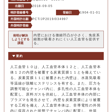
出願日
2018-09-05
特許登録番号
登録日
1904-01-01
外国特許出願
PCT/JP2019/034997
外国特許登録
内壁における微細凹凸が小さく、免疫系
発明が解決
細胞が吸着されにくい人工血管を提供す
しようとする
課題
る。
要約
人工血管１０は、人工血管本体１２と、人工血管本
体１２の内壁を被覆する炭素質膜１１とを備えてい
る。炭素質膜１１に被覆された内壁は、水蒸気吸着
等温線が脱離ヒステリシスを有する。また、圧力を
調整可能なチャンバ内に、多孔性の人工血管本体を
配置し、原料ガスを供給し、人工血管本体の内部に
プラズマを発生させて、内壁を炭素質膜により被覆
する工程を備え、人工血管本体は、非導電性の外筒
内に収容された状態でチャンバ内に配置し、外筒