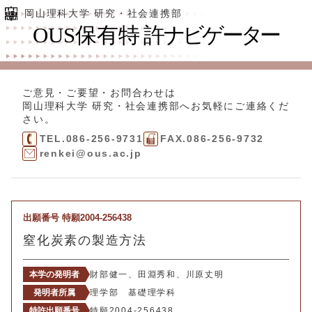
岡山理科大学 研究・社会連携部
ご意見・ご要望・お問合わせは
岡山理科大学 研究・社会連携部
へお気軽にご連絡くだ
さい。
TEL.086-256-9731
FAX.086-256-9732
renkei@ous.ac.jp
出願番号 特願2004-256438
窒化炭素の製造方法
本学の発明者
財部健一、田淵秀和、川原丈明
発明者所属
理学部 基礎理学科
特許出願番号
特願2004-256438