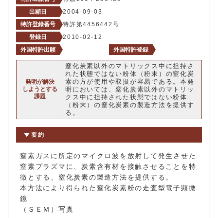
出願日
2004-09-03
特許登録番号
特許第4456442号
登録日
2010-02-12
外国特許出願
外国特許登録
窒化炭素以外のマトリックス中に担持さ
れた状態ではない粉体（粉末）の窒化炭
素の方が使用や取扱が容易である。本発
発明が解決
しようとする
明においては、窒化炭素以外のマトリッ
課題
クス中に担持された状態ではない粉体
（粉末）の窒化炭素の製造方法を提供す
る。
要約
窒素ガスに所定のマイクロ波を放射して発生させた
窒素プラズマに、炭素含有材を接触させることを特
徴とする、窒化炭素の製造方法を提供する。
本方法により得られた窒化炭素粉の走査型電子顕微
鏡
（ＳＥＭ）写真