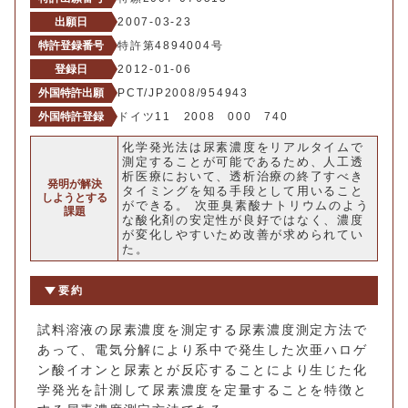
出願日
2007-03-23
特許登録番号
特許第4894004号
登録日
2012-01-06
外国特許出願
PCT/JP2008/954943
外国特許登録
ドイツ11 2008 000 740
化学発光法は尿素濃度をリアルタイムで
測定することが可能であるため、人工透
析医療において、透析治療の終了すべき
発明が解決
タイミングを知る手段として用いること
しようとする
ができる。 次亜臭素酸ナトリウムのよう
課題
な酸化剤の安定性が良好ではなく、濃度
が変化しやすいため改善が求められてい
た。
要約
試料溶液の尿素濃度を測定する尿素濃度測定方法で
あって、電気分解により系中で発生した次亜ハロゲ
ン酸イオンと尿素とが反応することにより生じた化
学発光を計測して尿素濃度を定量することを特徴と