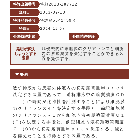
特許出願番号
特願2013-187712
出願日
2013-09-10
特許登録番号
特許第5641459号
登録日
2014-11-07
外国特許出願
外国特許登録
非侵襲的に細胞膜のクリアランスと細胞
発明が解決
内の尿素濃度を決定することができる装
しようとする
課題
置を提供する。
要約
透析排液から患者の体液内の初期溶質量Ｍｐｒｅを
決定する装置であって、透析排液中の溶質濃度ＣＤ
（ｔ）の時間変化特性を計測することにより細胞膜
のクリアランスＫ１を決定する手段と、前記細胞膜
のクリアランスＫ１から細胞内液初期溶質濃度Ｃ１
(０)を決定する手段と、前記細胞内液初期溶質濃度
Ｃ１(０)から初期溶質量Ｍｐｒｅを決定する手段と
を備えたことを特徴とする装置である。