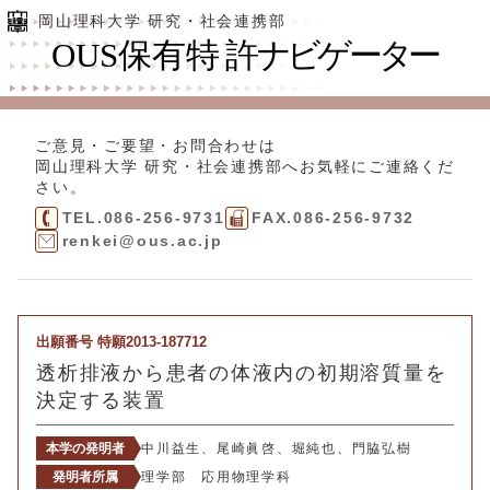
岡山理科大学 研究・社会連携部
ご意見・ご要望・お問合わせは
岡山理科大学 研究・社会連携部
へお気軽にご連絡くだ
さい。
TEL.086-256-9731
FAX.086-256-9732
renkei@ous.ac.jp
出願番号 特願2013-187712
透析排液から患者の体液内の初期溶質量を
決定する装置
本学の発明者
中川益生、尾崎眞啓、堀純也、門脇弘樹
発明者所属
理学部 応用物理学科