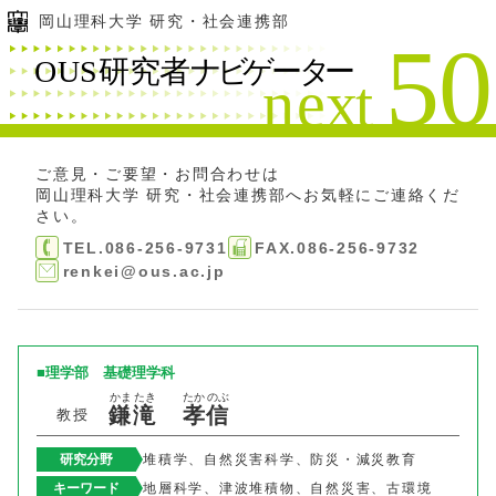
岡山理科大学 研究・社会連携部
ご意見・ご要望・お問合わせは
岡山理科大学 研究・社会連携部
へお気軽にご連絡くだ
さい。
TEL.086-256-9731
FAX.086-256-9732
renkei@ous.ac.jp
理学部
基礎理学科
かま
たき
たか
のぶ
鎌
滝
孝
信
教授
研究分野
堆積学、自然災害科学、防災・減災教育
キーワード
地層科学、津波堆積物、自然災害、古環境