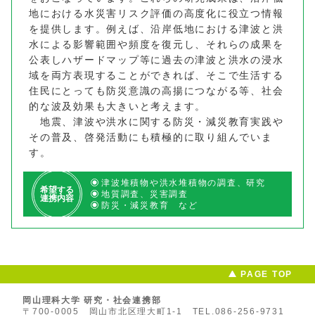
地における水災害リスク評価の高度化に役立つ情報
を提供します。例えば、沿岸低地における津波と洪
水による影響範囲や頻度を復元し、それらの成果を
公表しハザードマップ等に過去の津波と洪水の浸水
域を両方表現することができれば、そこで生活する
住民にとっても防災意識の高揚につながる等、社会
的な波及効果も大きいと考えます。
地震、津波や洪水に関する防災・減災教育実践や
その普及、啓発活動にも積極的に取り組んでいま
す。
津波堆積物や洪水堆積物の調査、研究
希望する
地質調査、災害調査
連携内容
防災・減災教育 など
PAGE TOP
岡山理科大学 研究・社会連携部
〒700-0005 岡山市北区理大町1-1
TEL.086-256-9731