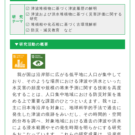
津波堆積物に基づく津波履歴の解明
津波および洪水堆積物に基づく災害評価に関する
研 究
研究
テーマ
堆積相や化石相に基づく古環境解析
防災・減災教育 など
研究活動の概要
我が国は沿岸部に広がる低平地に人口が集中して
おり、そのような場所における津波や洪水といった
水災害の頻度や規模の将来予測に関する技術を高度
化することは、人口集中地域における防災対策を進
める上で重要な課題のひとつといえます。我々は、
主に日本海沿岸を対象に、地球科学的手法で過去に
発生した津波の痕跡をみいだし、その時間的・空間
的分布を調べ、対象地域における過去の津波や洪水
による浸水範囲やその発生時期を明らかにする研究
をおこなっています。これらの研究成果は、沿岸低