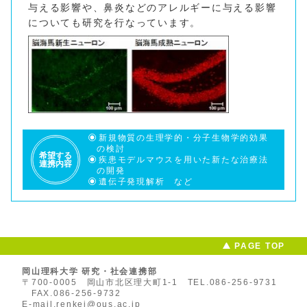
与える影響や、鼻炎などのアレルギーに与える影響
についても研究を行なっています。
新規物質の生理学的・分子生物学的効果
の検討
希望する
疾患モデルマウスを用いた新たな治療法
連携内容
の開発
遺伝子発現解析 など
PAGE TOP
岡山理科大学 研究・社会連携部
〒700-0005 岡山市北区理大町1-1
TEL.086-256-9731
FAX.086-256-9732
E-mail.renkei@ous.ac.jp