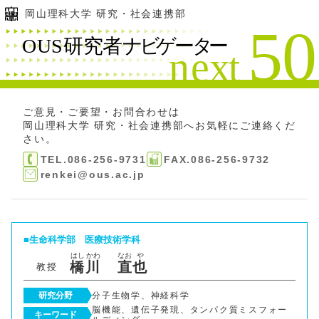
岡山理科大学 研究・社会連携部
ご意見・ご要望・お問合わせは
岡山理科大学 研究・社会連携部
へお気軽にご連絡くだ
さい。
TEL.086-256-9731
FAX.086-256-9732
renkei@ous.ac.jp
生命科学部
医療技術学科
はし
かわ
なお
や
橋
川
直
也
教授
研究分野
分子生物学、神経科学
脳機能、遺伝子発現、タンパク質ミスフォー
キーワード