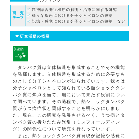
ルディング
精神障害発症機序の解明・治療に関する研究
研 究
様々な疾患における分子シャペロンの役割
テーマ
記憶・感覚における分子シャペロンの役割 など
研究活動の概要
タンパク質は立体構造を形成することでその機能
を発揮します。立体構造を形成するために必要なも
のとして分子シャペロンが知られています。我々は
分子シャペロンとして知られている熱ショックタン
パク質に焦点を当て、脳において果たす役割につい
て調べています。その過程で、熱ショックタンパク
質がうつ病症状と関係することを明らかにしまし
た。現在、この研究を発展させるべく、うつ病とタ
ンパク質の折りたたみ異常（ミスフォールディン
グ）の関係性について研究を行なっています。
また、熱ショックタンパク質発現が記憶や感覚に