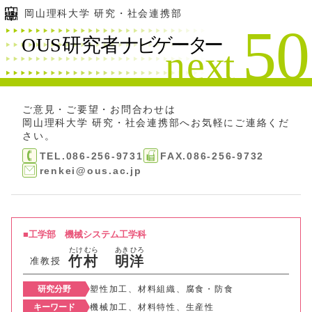
岡山理科大学 研究・社会連携部
ご意見・ご要望・お問合わせは
岡山理科大学 研究・社会連携部
へお気軽にご連絡くだ
さい。
TEL.086-256-9731
FAX.086-256-9732
renkei@ous.ac.jp
工学部
機械システム工学科
たけ
むら
あき
ひろ
竹
村
明
洋
准教授
研究分野
塑性加工、材料組織、腐食・防食
キーワード
機械加工、材料特性、生産性