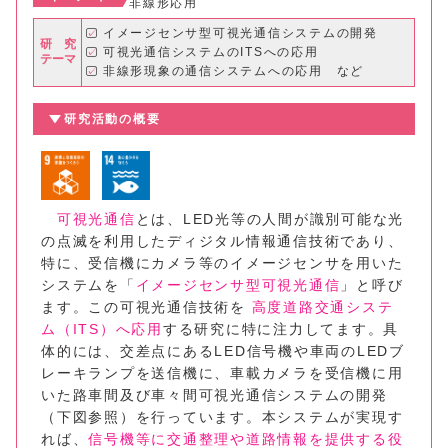
非線形応用
イメージセンサ型可視光通信システムの開発
研 究
可視光通信システムのITSへの応用
テーマ
非線形現象の通信システムへの応用 など
研究活動の概要
可視光通信
とは、LED光等の人間が識別可能な光
の点滅を利用したディジタル情報通信技術であり、
特に、受信機にカメラ等のイメージセンサを用いた
システムを「
イメージセンサ型可視光通信
」と呼び
ます。この可視光通信技術を
高度道路交通システ
ム（ITS）へ応用
する研究に特に注力してます。具
体的には、交差点にあるLED信号機や車両のLEDブ
レーキランプを送信機に、車載カメラを受信機に用
いた路車間及び車々間可視光通信システムの開発
（下図参照）を行っています。本システムが実現す
れば、
信号機等に交通整理や道路情報を提供する役