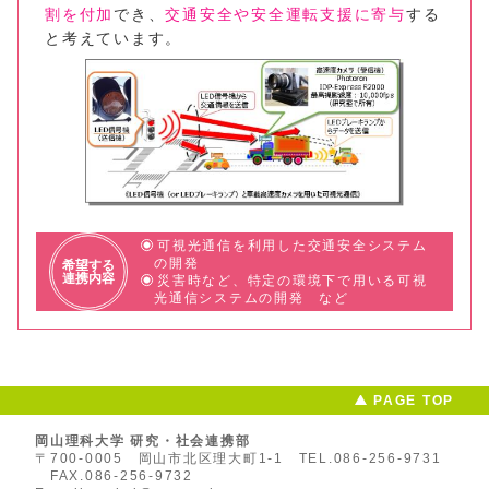
割を付加
でき、
交通安全や安全運転支援に寄与
する
と考えています。
可視光通信を利用した交通安全システム
の開発
希望する
連携内容
災害時など、特定の環境下で用いる可視
光通信システムの開発 など
PAGE TOP
岡山理科大学 研究・社会連携部
〒700-0005 岡山市北区理大町1-1
TEL.086-256-9731
FAX.086-256-9732