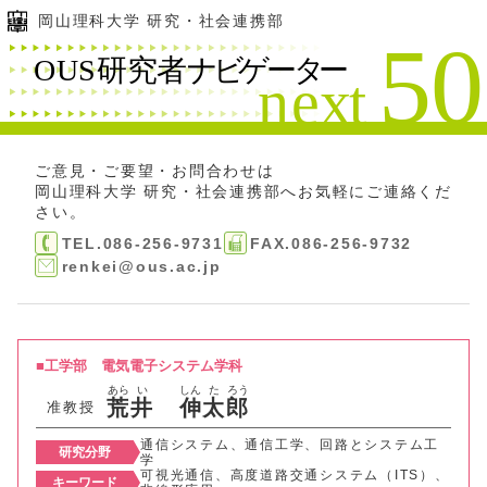
岡山理科大学 研究・社会連携部
ご意見・ご要望・お問合わせは
岡山理科大学 研究・社会連携部
へお気軽にご連絡くだ
さい。
TEL.086-256-9731
FAX.086-256-9732
renkei@ous.ac.jp
工学部
電気電子システム学科
あら
い
しん
た
ろう
荒
井
伸
太
郎
准教授
通信システム、通信工学、回路とシステム工
研究分野
学
可視光通信、高度道路交通システム（ITS）、
キーワード