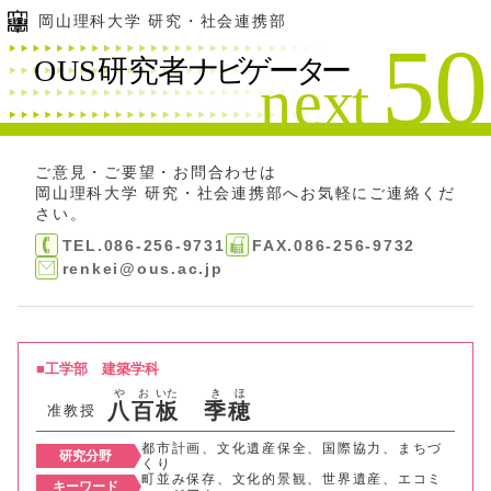
岡山理科大学 研究・社会連携部
ご意見・ご要望・お問合わせは
岡山理科大学 研究・社会連携部
へお気軽にご連絡くだ
さい。
TEL.086-256-9731
FAX.086-256-9732
renkei@ous.ac.jp
工学部
建築学科
や
お
いた
き
ほ
八
百
板
季
穂
准教授
都市計画、文化遺産保全、国際協力、まちづ
研究分野
くり
町並み保存、文化的景観、世界遺産、エコミ
キーワード