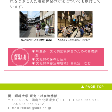
民をまきこんだ遺産保全の方法についても検討して
います。
町並み、文化的景観保全のための基礎調
査
希望する
連携内容
文化財の保存と活用
文化財保存活用地域計画策定 など
PAGE TOP
岡山理科大学 研究・社会連携部
〒700-0005 岡山市北区理大町1-1
TEL.086-256-9731
FAX.086-256-9732
E-mail.renkei@ous.ac.jp