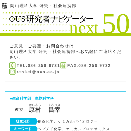
岡山理科大学 研究・社会連携部
ご意見・ご要望・お問合わせは
岡山理科大学 研究・社会連携部
へお気軽にご連絡くだ
さい。
TEL.086-256-9731
FAX.086-256-9732
renkei@ous.ac.jp
生命科学部
生物科学科
はら
むら
まさ
ゆき
原
村
昌
幸
教授
研究分野
創薬化学、ケミカルバイオロジー
キーワード
ペプチド化学、ケミカルプロテオミクス