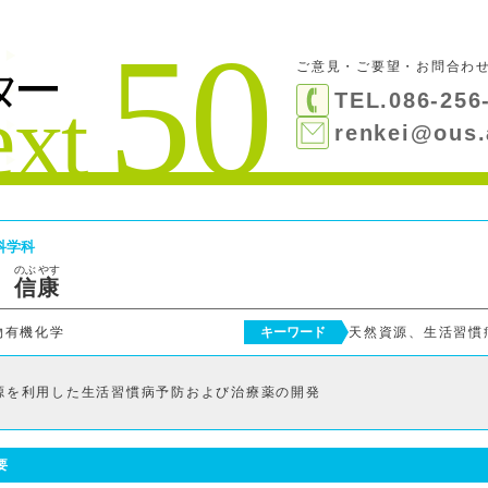
ご意見・ご要望・お問合わ
TEL.086-256
renkei@ous.
科学科
のぶ
やす
信
康
物有機化学
キーワード
天然資源、生活習慣
源を利用した生活習慣病予防および治療薬の開発
要