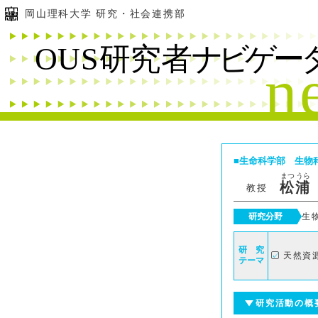
岡山理科大学 研究・社会連携部
生命科学部
生物
まつ
うら
松
浦
教授
研究分野
生
研 究
天然資
テーマ
研究活動の概