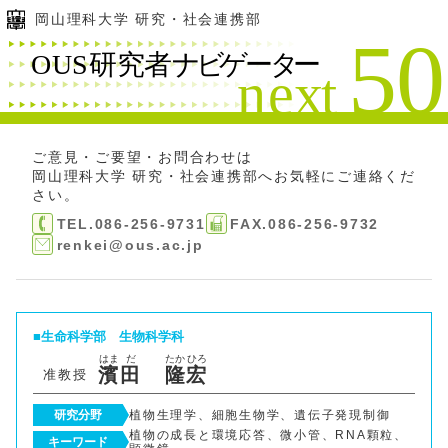
岡山理科大学 研究・社会連携部
ご意見・ご要望・お問合わせは
岡山理科大学 研究・社会連携部
へお気軽にご連絡くだ
さい。
TEL.086-256-9731
FAX.086-256-9732
renkei@ous.ac.jp
生命科学部
生物科学科
はま
だ
たか
ひろ
濱
田
隆
宏
准教授
研究分野
植物生理学、細胞生物学、遺伝子発現制御
植物の成長と環境応答、微小管、RNA顆粒、
キーワード