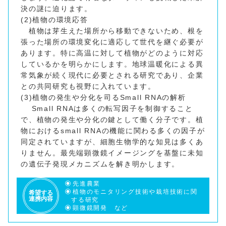
決の謎に迫ります。
(2)植物の環境応答
植物は芽生えた場所から移動できないため、根を
張った場所の環境変化に適応して世代を継ぐ必要が
あります。特に高温に対して植物がどのように対応
しているかを明らかにします。地球温暖化による異
常気象が続く現代に必要とされる研究であり、企業
との共同研究も視野に入れています。
(3)植物の発生や分化を司るSmall RNAの解析
Small RNAは多くの転写因子を制御すること
で、植物の発生や分化の鍵として働く分子です。植
物におけるsmall RNAの機能に関わる多くの因子が
同定されていますが、細胞生物学的な知見は多くあ
りません。最先端顕微鏡イメージングを基盤に未知
の遺伝子発現メカニズムを解き明かします。
先進農業
植物のモニタリング技術や栽培技術に関
希望する
連携内容
する研究
顕微鏡開発 など