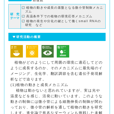
顕微鏡
植物の動きや成長の基盤となる微小管制御メカニ
ズム
研 究
高温条件下での植物の環境応答メカニズム
テーマ
植物の発生や分化の鍵として働くsmall RNAの
研究 など
研究活動の概要
植物がどのようにして周囲の環境に適応してどの
ように成長するのか、そのメカニズムに最先端のイ
メージング、生化学、翻訳調節を含む遺伝子発現解
析などで迫ります。
(1)植物の動きと成長メカニズム
植物は動かないと思われていますが、実は光や
温度などを感じ、活発に動いています。このような
動きの制御には微小管による細胞伸長の制御が関わ
っており、微小管の解析を通して植物の動きを研究
します。進化論で有名なダーウィンも挑戦した未解