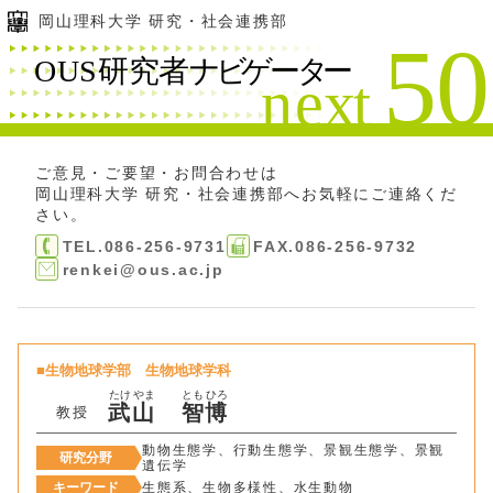
岡山理科大学 研究・社会連携部
ご意見・ご要望・お問合わせは
岡山理科大学 研究・社会連携部
へお気軽にご連絡くだ
さい。
TEL.086-256-9731
FAX.086-256-9732
renkei@ous.ac.jp
生物地球学部
生物地球学科
たけ
やま
とも
ひろ
武
山
智
博
教授
動物生態学、行動生態学、景観生態学、景観
研究分野
遺伝学
キーワード
生態系、生物多様性、水生動物