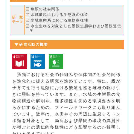
魚類の社会関係
水域環境における生態系の構造
研 究
水域生態系における生物多様性
テーマ
水生生物を対象とした景観生態学および景観遺伝
学
研究活動の概要
魚類における社会の仕組みや個体間の社会的関係
を進化的に捉える研究を進めています。特に、親が
子育てを行う魚類における繁殖を巡る雌雄の駆け引
きに興味を持っています。また、水域の生態系の食
物網構造の解明や、種多様性を決める環境要因を明
らかにするための、フィールドワークにも取り組ん
でいます。近年は、水田やその周辺に生息するトン
ボ類を対象として、局所および景観の環境の異質性
が種ごとの遺伝的多様性にどう影響するのか解明し
たいと考えています。