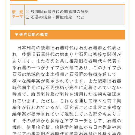
後期旧石器時代の開始期の解明
研 究
テーマ
石器の痕跡・機能推定 など
研究活動の概要
日本列島の後期旧石器時代は石刃石器群と代表さ
れ、後期旧石器時代の始まりと石刃は密接な関係が
あります。また石刃と共に後期旧石器時代を代表す
る石器の一つがナイフ形石器であり、このナイフ形
石器の地域的な出土様相と石器群の特徴を通して
様々な編年案が提示されています。また後期旧石器
時代前半期には石刃技術が完全に定着されていない
時点で、縦長剥片及び剥片を活用した技術も確認さ
れています。ただし、これらを通して様々な前半期
編年が行われているが、研究者ごとに非常に多様な
編年案が提示されていて混乱している部分もありま
す。その経緯から多様なアプローチとして、石器の
機能、使用痕分析、痕跡学的観点から日本列島や東
アジアの後期旧石器時代前半期石器群の性格を再考