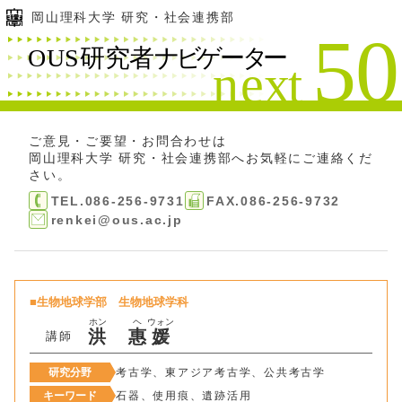
岡山理科大学 研究・社会連携部
ご意見・ご要望・お問合わせは
岡山理科大学 研究・社会連携部
へお気軽にご連絡くだ
さい。
TEL.086-256-9731
FAX.086-256-9732
renkei@ous.ac.jp
生物地球学部
生物地球学科
ホン
ヘ
ウォン
洪
惠
媛
講師
研究分野
考古学、東アジア考古学、公共考古学
キーワード
石器、使用痕、遺跡活用