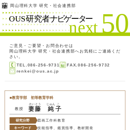
岡山理科大学 研究・社会連携部
ご意見・ご要望・お問合わせは
岡山理科大学 研究・社会連携部
へお気軽にご連絡くだ
さい。
TEL.086-256-9731
FAX.086-256-9732
renkei@ous.ac.jp
教育学部
初等教育学科
さい
とう
じゅん
こ
妻
藤
純
子
教授
研究分野
図画工作科教育
キーワード
技能指導、鑑賞指導、教材開発