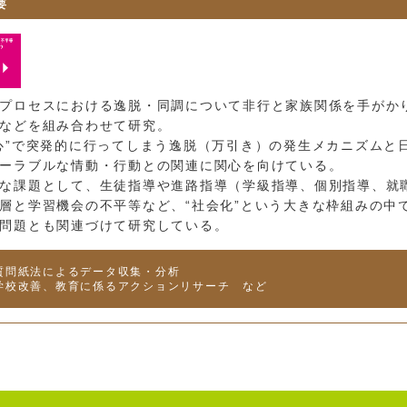
要
プロセスにおける逸脱・同調について非行と家族関係を手がか
などを組み合わせて研究。
”で突発的に行ってしまう逸脱（万引き）の発生メカニズムと
ーラブルな情動・行動との関連に関心を向けている。
な課題として、生徒指導や進路指導（学級指導、個別指導、就
層と学習機会の不平等など、“社会化”という大きな枠組みの中
問題とも関連づけて研究している。
質問紙法によるデータ収集・分析
学校改善、教育に係るアクションリサーチ など