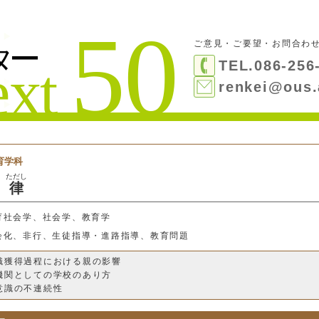
ご意見・ご要望・お問合わ
TEL.086-256
renkei@ous.
育学科
ただし
律
育社会学、社会学、教育学
会化、非行、生徒指導・進路指導、教育問題
識獲得過程における親の影響
機関としての学校のあり方
意識の不連続性