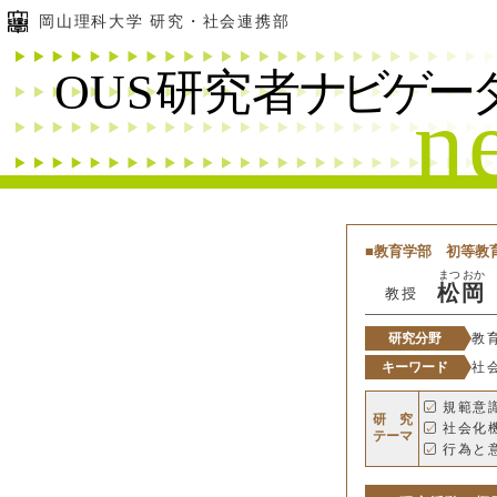
岡山理科大学 研究・社会連携部
教育学部
初等教
まつ
おか
松
岡
教授
研究分野
教
キーワード
社
規範意
研 究
社会化
テーマ
行為と