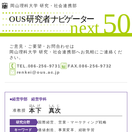
岡山理科大学 研究・社会連携部
ご意見・ご要望・お問合わせは
岡山理科大学 研究・社会連携部
へお気軽にご連絡くだ
さい。
TEL.086-256-9731
FAX.086-256-9732
renkei@ous.ac.jp
経営学部
経営学科
ほん
げ
しん
じ
本
下
真
次
准教授
研究分野
国際経営、営業・マーケティング戦略
キーワード
価値創造、事業変革、経験学習