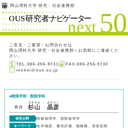
岡山理科大学 研究・社会連携部
ご意見・ご要望・お問合わせは
岡山理科大学 研究・社会連携部
へお気軽にご連絡くだ
さい。
TEL.086-256-9731
FAX.086-256-9732
renkei@ous.ac.jp
獣医学部
獣医学科
すぎ
やま
あき
ひこ
杉
山
晶
彦
教授
研究分野
実験病理学、獣医病理学
キーワード
化学物質、毒性評価、動物種、発達段階