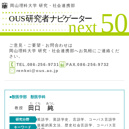
岡山理科大学 研究・社会連携部
ご意見・ご要望・お問合わせは
岡山理科大学 研究・社会連携部
へお気軽にご連絡くだ
さい。
TEL.086-256-9731
FAX.086-256-9732
renkei@ous.ac.jp
獣医学部
獣医学科
た
ぐち
あつし
田
口
純
教授
研究分野
英語学、英語学史、言語学、コーパス言語学
規範的英文法、歴史社会言語学、コーパス言
キーワード