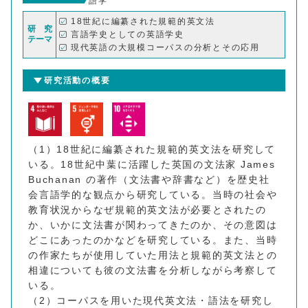
語学
18世紀に編纂された規範的英文法
研 究
言語学史としての英語学史
テーマ
現代英語の大規模コーパスの分析とその応用
研究活動の概要
（1）18世紀に編纂された規範的英文法を研究して
いる。18世紀中葉に活躍した英国の文法家 James
Buchanan の著作（文法書や辞書など）を歴史社
会言語学的な観点から研究している。当時の社会や
教育状況からなぜ規範的英文法が必要とされたの
か、いかに文法書が関わってきたのか、その意図は
どこにあったのかなどを研究している。また、当時
の作家たちが使用していた用法と規範的英文法との
相違についても彼の文法書を分析しながら考察して
いる。
（2）コーパスを用いた現代英文法・語法を研究し