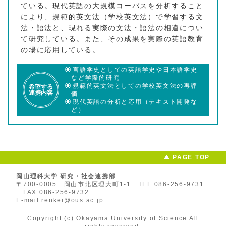
ている。現代英語の大規模コーパスを分析すること
により、規範的英文法（学校英文法）で学習する文
法・語法と、現れる実際の文法・語法の相違につい
て研究している。また、その成果を実際の英語教育
の場に応用している。
言語学史としての英語学史や日本語学史
など学際的研究
規範的英文法としての学校英文法の再評
希望する
連携内容
価
現代英語の分析と応用（テキスト開発な
ど）
PAGE TOP
岡山理科大学 研究・社会連携部
〒700-0005 岡山市北区理大町1-1
TEL.086-256-9731
FAX.086-256-9732
E-mail.renkei@ous.ac.jp
Copyright (c) Okayama University of Science All