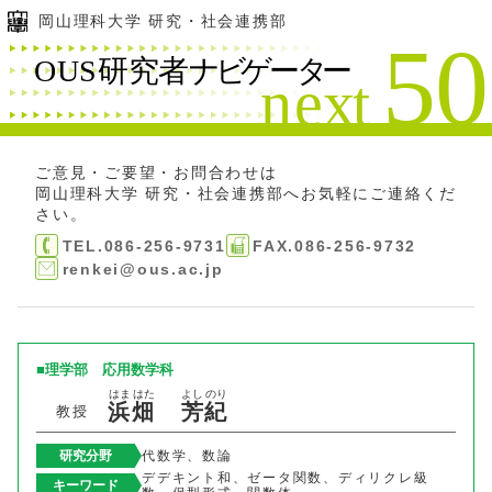
岡山理科大学 研究・社会連携部
ご意見・ご要望・お問合わせは
岡山理科大学 研究・社会連携部
へお気軽にご連絡くだ
さい。
TEL.086-256-9731
FAX.086-256-9732
renkei@ous.ac.jp
理学部
応用数学科
はま
はた
よし
のり
浜
畑
芳
紀
教授
研究分野
代数学、数論
デデキント和、ゼータ関数、ディリクレ級
キーワード