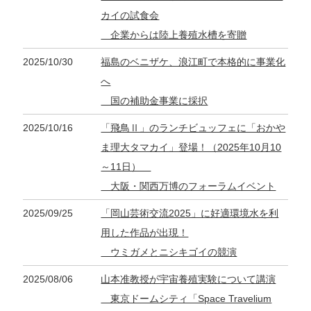
カイの試食会
企業からは陸上養殖水槽を寄贈
2025/10/30
福島のベニザケ、浪江町で本格的に事業化
へ
国の補助金事業に採択
2025/10/16
「飛鳥Ⅱ」のランチビュッフェに「おかや
ま理大タマカイ」登場！（2025年10月10
～11日）
大阪・関西万博のフォーラムイベント
2025/09/25
「岡山芸術交流2025」に好適環境水を利
用した作品が出現！
ウミガメとニシキゴイの競演
2025/08/06
山本准教授が宇宙養殖実験について講演
東京ドームシティ「Space Travelium