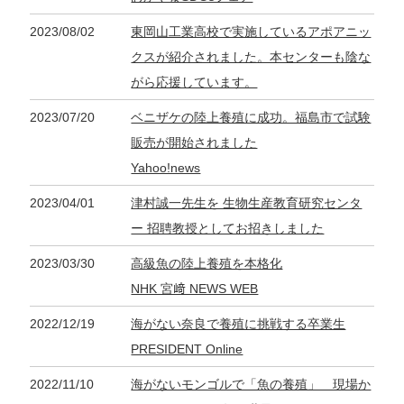
2023/08/02
東岡山工業高校で実施しているアポアニッ
クスが紹介されました。本センターも陰な
がら応援しています。
2023/07/20
ベニザケの陸上養殖に成功。福島市で試験
販売が開始されました
Yahoo!news
2023/04/01
津村誠一先生を 生物生産教育研究センタ
ー 招聘教授としてお招きしました
2023/03/30
高級魚の陸上養殖を本格化
NHK 宮﨑 NEWS WEB
2022/12/19
海がない奈良で養殖に挑戦する卒業生
PRESIDENT Online
2022/11/10
海がないモンゴルで「魚の養殖」 現場か