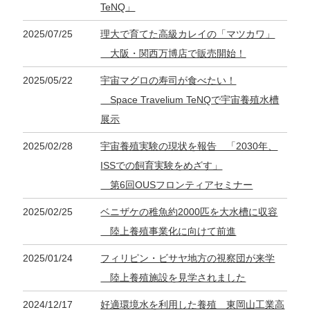
TeNQ」
2025/07/25
理大で育てた高級カレイの「マツカワ」
大阪・関西万博店で販売開始！
2025/05/22
宇宙マグロの寿司が食べたい！
Space Travelium TeNQで宇宙養殖水槽
展示
2025/02/28
宇宙養殖実験の現状を報告 「2030年、
ISSでの飼育実験をめざす」
第6回OUSフロンティアセミナー
2025/02/25
ベニザケの稚魚約2000匹を大水槽に収容
陸上養殖事業化に向けて前進
2025/01/24
フィリピン・ビサヤ地方の視察団が来学
陸上養殖施設を見学されました
2024/12/17
好適環境水を利用した養殖 東岡山工業高