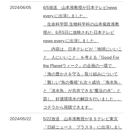
2024/06/05
6/5放送 山本准教授が日本テレビnews
every.に出演しました。
生命科学部 生物科学科の山本俊政准教
授が、6月5日に放映された日本テレビ
news every.に出演しました。
内容は、日本テレビが「地球にいいこ
と、人にいいこと」を考える『Good For
the Planetウィーク』の企画の一環で、
「海の豊かさを守る」取り組みについて
「難しい"魚の養殖"も次々成功 「海水魚」
と「淡水魚」が共存できる"魔法の水"」と
題し、好適環境水の解説を行いました。。
コチラから視聴できます。
2024/05/22
5/22放送 山本准教授がＢＳテレビ東京
「日経ニュース プラス９」に出演しまし