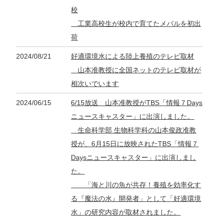
校
工業高校生が校内で育てたメバルを初出
荷
2024/08/21
好適環境水による陸上養殖のテレビ取材
山本准教授に全国ネットのテレビ取材が
相次いでいます
2024/06/15
6/15放送 山本准教授がTBS「情報７Days
ニュースキャスター」に出演しました。
生命科学部 生物科学科の山本俊政准教
授が、6月15日に放映されたTBS「情報７
Daysニュースキャスター」に出演しまし
た。
「海と川の魚が共存！養殖を効率化す
る『魔法の水』開発者」として「好適環境
水」の研究内容が取材されました。