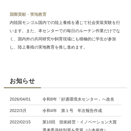
国際貢献・実地教育
内陸国モンゴル国内での陸上養殖を通じて社会実装実験を行
います。また、本センターでの毎日のルーチン作業だけでな
く、国内外の共同研究や飼育現場にも積極的に学生が参加
し、陸上養殖の実地教育を推し進めます。
お知らせ
2026/04/01
令和8年「好適環境水センター」へ改名
2022/3月
令和4年 第１号 年次報告作成
2022/02/15
第10回 技術経営・イノベーション大賞
選考委員特別賞を受賞（山本俊政）