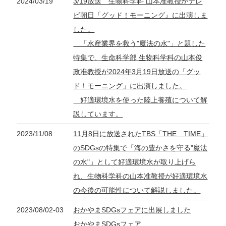
2024/03/19
3/19放送 生物科学科 山本准教授がテレ
ビ朝日「グッド！モーニング』に出演しま
した。
「水産業界を救う"魔法の水"」と題した
特集で、生命科学部 生物科学科の山本俊
政准教授が2024年3月19日放送の「グッ
ド！モーニング」に出演しました。
好適環境水を使った陸上養殖について解
説しています。
2023/11/08
11月8日に放送されたTBS「THE TIME」
のSDGsの特集で「海の豊かさを守る"魔法
の水"」として好適環境水が取り上げら
れ、生物科学科の山本准教授が好適環境水
の今後の可能性について解説しました。
2023/08/02-03
おかやまSDGsフェアに出展しました
おかやまSDGsフェア