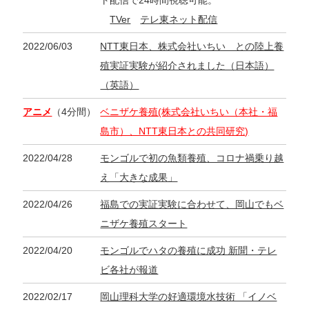
TVer
テレ東ネット配信
2022/06/03
NTT東日本、株式会社いちい との陸上養
殖実証実験が紹介されました（日本語）
（英語）
アニメ
（4分間）
ベニザケ養殖(株式会社いちい（本社・福
島市）、NTT東日本との共同研究)
2022/04/28
モンゴルで初の魚類養殖、コロナ禍乗り越
え「大きな成果」
2022/04/26
福島での実証実験に合わせて、岡山でもベ
ニザケ養殖スタート
2022/04/20
モンゴルでハタの養殖に成功 新聞・テレ
ビ各社が報道
2022/02/17
岡山理科大学の好適環境水技術 「イノベ