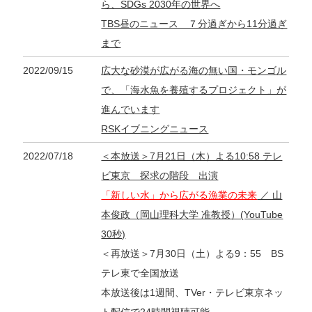
ら、SDGs 2030年の世界へ
TBS昼のニュース ７分過ぎから11分過ぎ
まで
2022/09/15
広大な砂漠が広がる海の無い国・モンゴル
で、「海水魚を養殖するプロジェクト」が
進んでいます
RSKイブニングニュース
2022/07/18
＜本放送＞7月21日（木）よる10:58 テレ
ビ東京 探求の階段 出演
「新しい水」から広がる漁業の未来
／ 山
本俊政（岡山理科大学 准教授）(YouTube
30秒)
＜再放送＞7月30日（土）よる9：55 BS
テレ東で全国放送
本放送後は1週間、TVer・テレビ東京ネッ
ト配信で24時間視聴可能。