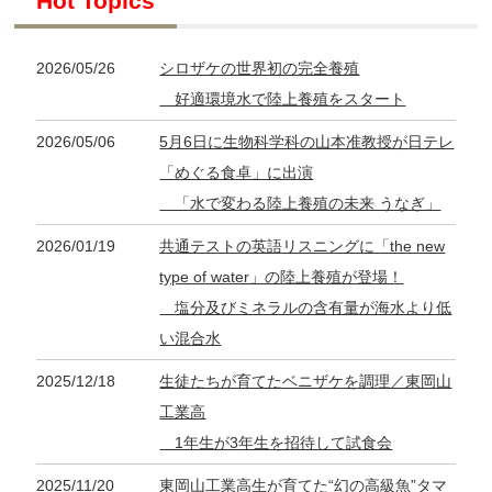
Hot Topics
2026/05/26
シロザケの世界初の完全養殖
好適環境水で陸上養殖をスタート
2026/05/06
5月6日に生物科学科の山本准教授が日テレ
「めぐる食卓」に出演
「水で変わる陸上養殖の未来 うなぎ」
2026/01/19
共通テストの英語リスニングに「the new
type of water」の陸上養殖が登場！
塩分及びミネラルの含有量が海水より低
い混合水
2025/12/18
生徒たちが育てたベニザケを調理／東岡山
工業高
1年生が3年生を招待して試食会
2025/11/20
東岡山工業高生が育てた“幻の高級魚”タマ