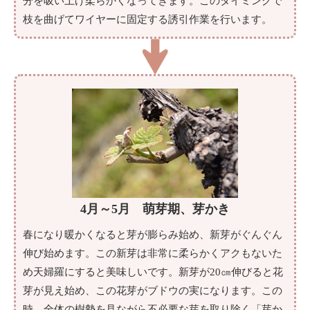
分を吸い上げ柔らかくなってきます。このタイミングで
枝を曲げてワイヤーに固定する誘引作業を行います。
4月～5月 萌芽期、芽かき
春になり暖かくなると芽が膨らみ始め、新芽がぐんぐん
伸び始めます。この新芽は非常に柔らかくアクもないた
め天婦羅にすると美味しいです。新芽が20㎝伸びると花
芽が見え始め、この花芽がブドウの実になります。この
時、全体の樹勢を見ながら不必要な芽を取り除く「芽か