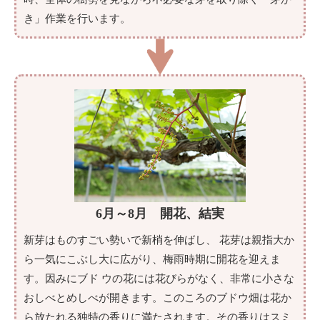
き」作業を行います。
6月～8月 開花、結実
新芽はものすごい勢いで新梢を伸ばし、 花芽は親指大か
ら一気にこぶし大に広がり、梅雨時期に開花を迎えま
す。因みにブド ウの花には花びらがなく、非常に小さな
おしべとめしべが開きます。このころのブドウ畑は花か
ら放たれる独特の香りに満たされます。その香りはスミ