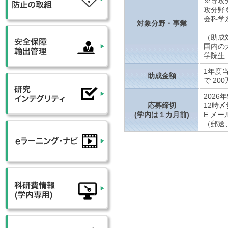
※専攻
攻分野
会科学
対象分野・事業
（助成
国内の
学院生
1年度当
助成金額
で 20
2026年
応募締切
12時〆
(学内は１カ月前)
E メ
（郵送