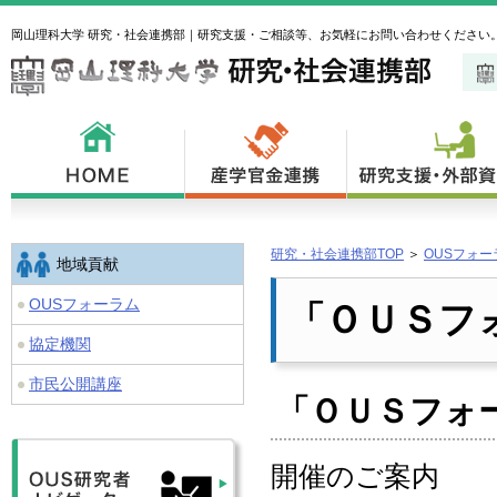
岡山理科大学 研究・社会連携部｜研究支援・ご相談等、お気軽にお問い合わせください
研究・社会連携部TOP
＞
OUSフォー
地域貢献
OUSフォーラム
「ＯＵＳフ
協定機関
市民公開講座
「ＯＵＳフォ
開催のご案内