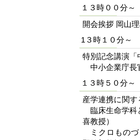
１３時００分～
開会挨拶 岡山
1３時１０分～
特別記念講演「
中小企業庁長官
１３時５０分～
産学連携に関す
臨床生命学科と
喜教授）
ミクロものづ