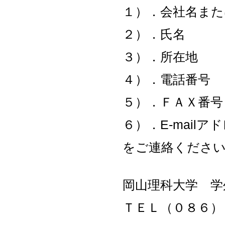
１）．会社名また
２）．氏名
３）．所在地
４）．電話番号
５）．ＦＡＸ番号
６）．E-mailア
をご連絡くださ
岡山理科大学 学
ＴＥＬ（０８６）