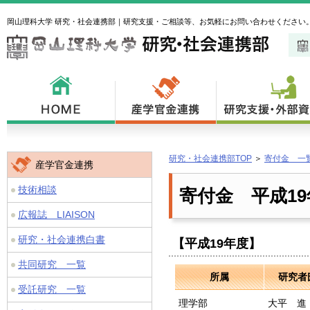
岡山理科大学 研究・社会連携部｜研究支援・ご相談等、お気軽にお問い合わせください
研究・社会連携部TOP
＞
寄付金 一
産学官金連携
技術相談
寄付金 平成19
広報誌 LIAISON
研究・社会連携白書
【平成19年度】
共同研究 一覧
所属
研究者
受託研究 一覧
理学部
大平 進