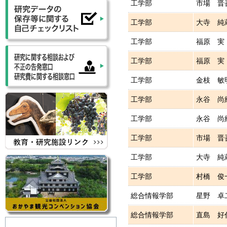
工学部
市場 晋
工学部
大寺 純
工学部
福原 実
工学部
福原 実
工学部
金枝 敏
工学部
永谷 尚
工学部
永谷 尚
工学部
市場 晋
工学部
大寺 純
工学部
村橋 俊
総合情報学部
星野 卓
総合情報学部
直島 好