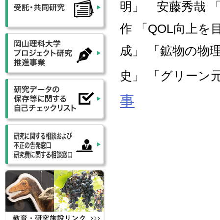
明」 安藤秀哉 
作 「QOL向上
成」 「鉱物の物
史」 「グリーン
事