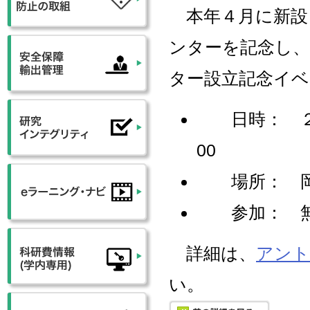
本年４月に新設
ンター
を記念し、
ター
設立記念イベ
日時： ２
00
場所： 岡山
参加： 
詳細は、
アント
い。