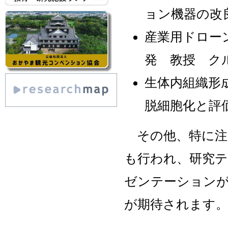
ョン機器の改
産業用ドロー
発 教授 ク
生体内組織形
脱細胞化と評
その他、特に注目
も行われ、研究
ゼンテーション
が期待されます