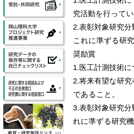
1.医工計測技術
究活動を行って
2.表彰対象研究
これに準ずる研
奨励賞
1.医工計測技術
2.将来有望な研究
であること。
3.表彰対象研究
れに準ずる研究