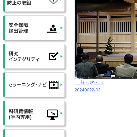
← 前へ
次へ →
20240622-03