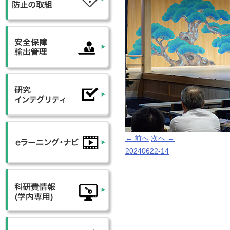
← 前へ
次へ →
20240622-14