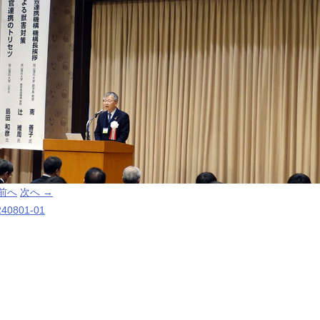
 前へ
次へ →
240801-01