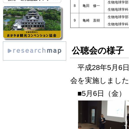
生物地球学部
8
亀田 修一
生物地球学科
生物地球学部
9
亀崎 直樹
生物地球学科
公聴会の様子
平成28年5月6
会を実施しまし
■5月6日（金）