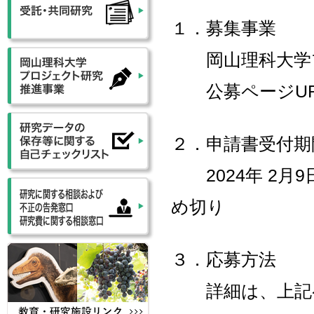
１．募集事業
岡山理科大学プ
公募ページU
２．申請書受付期
2024年 2月9日
め切り
３．応募方法
詳細は、上記ペ