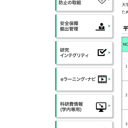
大
た
平
NO
1
2
3