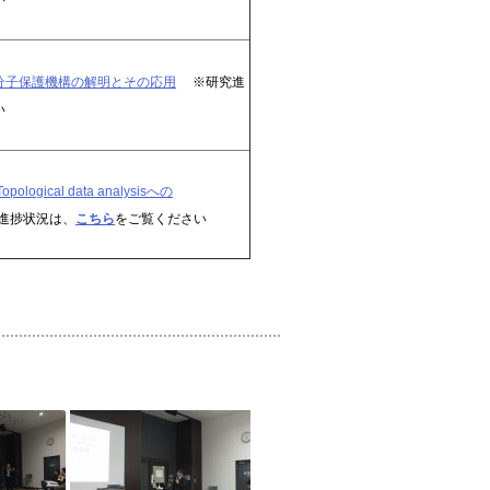
分子保護機構の解明とその応用
※研究進
い
pological data analysisへの
進捗状況は、
こちら
をご覧ください