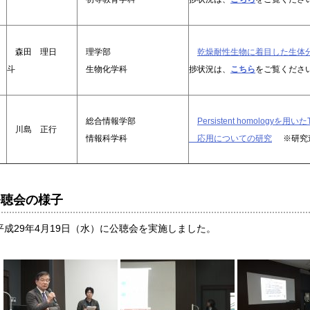
森田 理日
理学部
乾燥耐性生物に着目した生体
斗
生物化学科
捗状況は、
こちら
をご覧くださ
総合情報学部
Persistent homologyを用いたTo
川島 正行
情報科学科
応用についての研究
※研究
公聴会の様子
成29年4月19日（水）に公聴会を実施しました。