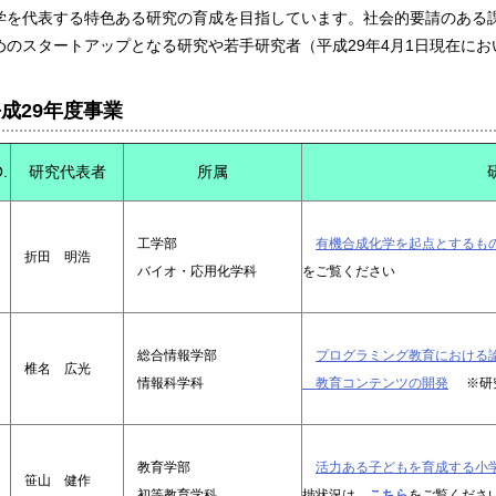
学を代表する特色ある研究の育成を目指しています。社会的要請のある
めのスタートアップとなる研究や若手研究者（平成29年4月1日現在にお
成29年度事業
.
研究代表者
所属
工学部
有機合成化学を起点とするも
折田 明浩
バイオ・応用化学科
をご覧ください
総合情報学部
プログラミング教育における
椎名 広光
情報科学科
教育コンテンツの開発
※研
教育学部
活力ある子どもを育成する小
笹山 健作
初等教育学科
捗状況は、
こちら
をご覧くださ