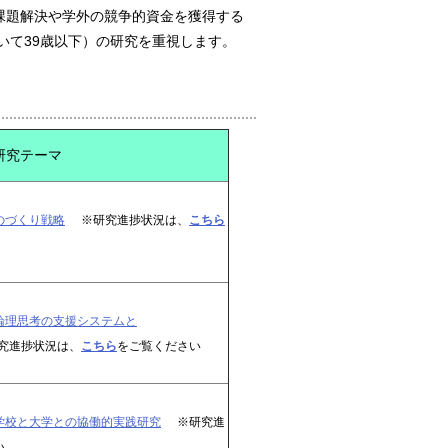
課題解決や学外の競争的資金を獲得する
いて39歳以下）の研究を重視します。
研究テーマ
のづくり戦略
※研究進捗状況は、
こちら
論理思考の支援システムと
究進捗状況は、
こちら
をご覧ください
学校と大学との協働的実践研究
※研究進
い