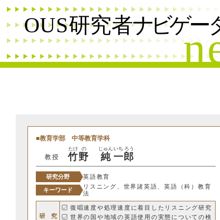
フリーワード
名前
研究分野
研究テーマ
キーワード
教育学部
中等教育学科
たけ
の
じゅん
いち
ろう
竹
野
純
一
郎
教授
希望
研究分野
英語教育
リスニング、世界諸英語、英語（科）教育
キーワード
法
復唱速度や処理速度に着目したリスニング研究
SDGs
研 究
世界の国や地域の英語使用の実態についての検