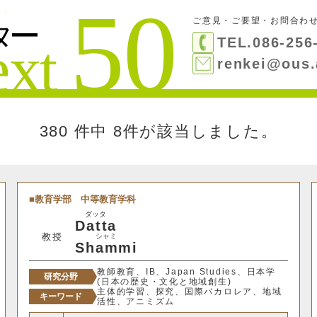
ご意見・ご要望・お問合わ
絞り込み検索
TEL.086-256
閉じる
検索する
renkei@ous.
380 件中
8件が該当しました。
教育学部
中等教育学科
ダッタ
Datta
教授
シャミ
Shammi
教師教育、IB、Japan Studies、日本学
研究分野
(日本の歴史・文化と地域創生)
主体的学習、探究、国際バカロレア、地域
キーワード
活性、アニミズム