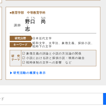
情報理工学科
教育学部
中等教育学科
の
ぐち
なお
野
口
尚
生命科学部
講師
し
志
生物科学科
医療技術学科
研究分野
日本近代文学
昭和文学、太宰治、象徴主義、探偵小説、
キーワード
戦時下の文学
生物地球学部
象徴主義の詩論と小説の方法論の関係
研 究
小説における詩と探偵小説・映画の融合
テーマ
生物地球学科
恐竜学科
戦時体制の文学への影響 など
研究活動の概要
教育学部
初等教育学科
中等教育学科
経営学部