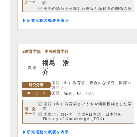
テーマ
証
英語の語順を意識した速読と聴解力の関係の研
究 など
研究活動の概要
教育学部
中等教育学科
ふく
しま
こう
福
島
浩
教授
すけ
介
国語（科）教育学、総合的な探究、国際バ
研究分野
カロレア
キーワード
国語、探究、IB、TOK
国語（科）教育学というやや曖昧模糊とした学
問
研 究
テーマ
国際バカロレア 言語A日本語（日本語A）、
Theoriy of Knowledge（TOK)
探究という作法の研究とその実践への適用の方
法
研究活動の概要