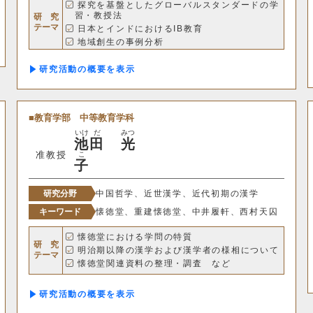
探究を基盤としたグローバルスタンダードの学
習・教授法
研 究
テーマ
日本とインドにおけるIB教育
地域創生の事例分析
日本の仏教・神道とヒンズー教におけるアニミ
ズム
研究活動の概要
理学部
教育学部
中等教育学科
応用数学科
基礎理学科
物理学科
いけ
だ
みつ
池
田
光
動物学科
准教授
こ
子
研究分野
中国哲学、近世漢学、近代初期の漢学
工学部
キーワード
懐徳堂、重建懐徳堂、中井履軒、西村天囚
機械システム工学科
電気電子システム学科
懐徳堂における学問の特質
研 究
明治期以降の漢学および漢学者の様相について
テーマ
応用化学科
建築学科
懐徳堂関連資料の整理・調査 など
研究活動の概要
情報理工学部