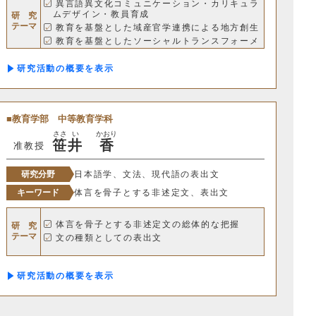
異言語異文化コミュニケーション・カリキュラ
ムデザイン・教員育成
研 究
テーマ
教育を基盤とした域産官学連携による地方創生
教育を基盤としたソーシャルトランスフォーメ
ーション など
研究活動の概要
教育学部
中等教育学科
化学科
ささ
い
かおり
笹
井
香
准教授
研究分野
日本語学、文法、現代語の表出文
キーワード
体言を骨子とする非述定文、表出文
体言を骨子とする非述定文の総体的な把握
研 究
情報工学科
テーマ
文の種類としての表出文
研究活動の概要