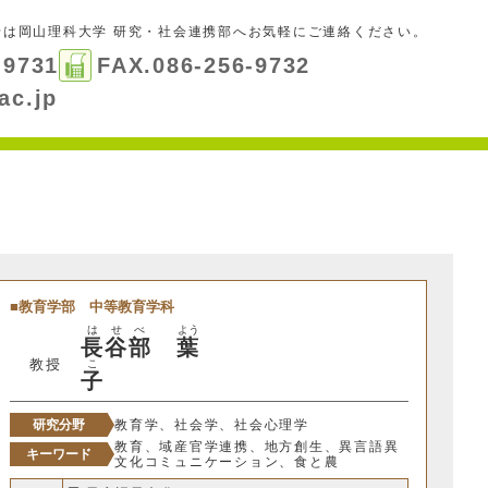
せは
岡山理科大学 研究・社会連携部
へお気軽にご連絡ください。
-9731
FAX.086-256-9732
ac.jp
教育学部
中等教育学科
は
せ
べ
よう
長
谷
部
葉
教授
こ
子
研究分野
教育学、社会学、社会心理学
教育、域産官学連携、地方創生、異言語異
キーワード
文化コミュニケーション、食と農