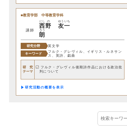
教育学部
中等教育学科
にし
の
ゆう
いち
西
野
友
一
講師
ろう
朗
研究分野
英文学
フルク・グレヴィル、イギリス・ルネサン
キーワード
ス、英詩、戯曲
研 究
フルク・グレヴィル後期詩作品における政治批
テーマ
判について
研究活動の概要