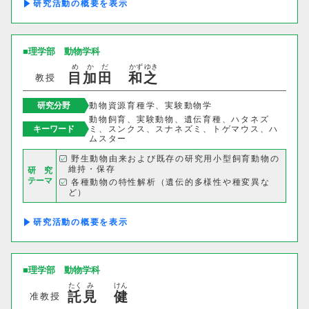
研究活動の概要
獣医学部
理学部
動物学科
め
か
だ
かず
ゆき
獣医学科
獣医保健看護学科
目
加
田
和
之
教授
研究分野
動物資源育種学、実験動物学
教育推進機構
動物飼育、実験動物、遺伝育種、ハタネズ
キーワード
ミ、スンクス、スナネズミ、トゲマウス、ハ
ムスター
自然科学教育センター
野生動物由来および既存の研究用小型飼育動物の
維持・保存
研 究
人文社会科学教育センター
テーマ
各種動物の特性解析（遺伝的多様性や種変異な
ど）
教職支援センター
ミュータントの解析（疾患モデル動物の育成な
ど）
研究活動の概要
学芸員教育センター
理学部
動物学科
学生支援機構
たく
み
けん
託
見
健
准教授
グローバルセンター