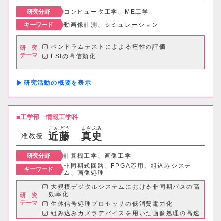
研究分野
コンピュータ工学、ME工学
キーワード
動画像計測、シミュレーション
ペンドラムテストによよる痙性の評価
研 究
テーマ
LSIの高信頼化
研究活動の概要
工学部
情報工学科
こん
どう
まさ
ふみ
近
藤
真
史
准教授
研究分野
計算機工学、画像工学
非同期式回路、FPGA応用、組込みシステ
キーワード
ム、画像処理
大規模デジタルシステムにおける非同期バスの高
効率化
研 究
テーマ
生体信号処理プロセッサの低消費電力化
組み込みカメラデバイスを用いた画像処理の高速
化・高精度化