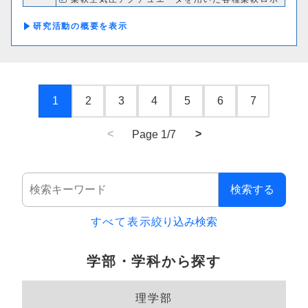
ットの開発
研究活動の概要
1
2
3
4
5
6
7
<
>
Page 1/7
検索する
すべて表示
絞り込み検索
学部・学科から探す
理学部