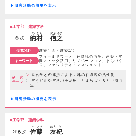
研究活動の概要
工学部
建築学科
の
むら
のぶ
ゆき
納
村
信
之
教授
研究分野
建築計画・建築設計
フィールドワーク、住環境の再生、建築・空
キーワード
間ストック活用、リノベーション、まちづく
り、ファシリティ・マネジメント
産官学との連携による団地の住環境の活性化
研 究
空きビルや空き地を活用したまちづくりと地域再
テーマ
生
研究活動の概要
工学部
建築学科
さ
とう
ゆう
き
佐
藤
友
紀
准教授