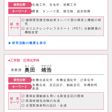
研究分野
生物工学、生化学、発酵工学
キーワード
酵素、タンパク質、微生物、超好熱菌
極限環境微生物由来タンパク質の構造と機能の研
究
研 究
テーマ
ポリエチレンテレフタラート（PET）分解酵素の
機能改変
耐熱性プロテアーゼの産業利用 など
研究活動の概要
工学部
応用化学科
おく
だ
やす
ひろ
奥
田
靖
浩
准教授
研究分野
有機合成化学、有機金属化学、計算化学
有機合成、反応設計、触媒反応、有機材料、
キーワード
創薬
遷移金属触媒を用いる新規反応の開発
研 究
医薬候補化合物の合成
テーマ
光電変換材料の設計・合成