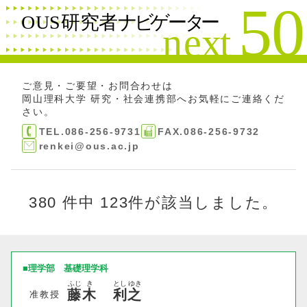
絞り込み検索
閉じる
検索する
フリーワード
ご意見・ご要望・お問合わせは
岡山理科大学 研究・社会連携部
へお気軽にご連絡くだ
さい。
名前
TEL.086-256-9731
FAX.086-256-9732
renkei@ous.ac.jp
研究分野
380 件中
123件が該当しました。
研究テーマ
理学部
基礎理学科
ふじ
き
とし
ゆき
キーワード
藤
木
利
之
准教授