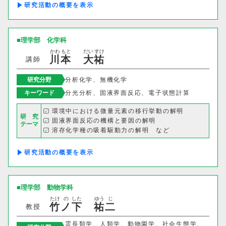
理学部
研究活動の概要
応用数学科
基礎理学科
理学部
化学科
物理学科
化学科
かわ
もと
だい
すけ
川
本
大
祐
講師
動物学科
研究分野
分析化学、無機化学
キーワード
分光分析、固液界面反応、電子状態計算
工学部
環境中における微量元素の移行挙動の解明
研 究
機械システム工学科
固液界面反応の機構と要因の解明
テーマ
溶存化学種の吸着駆動力の解明 など
電気電子システム学科
研究活動の概要
情報工学科
応用化学科
建築学科
理学部
動物学科
たけ
の
した
ゆう
じ
竹
ノ
下
祐
二
教授
情報理工学部
霊長類学、人類学、動物園学、社会生態学、