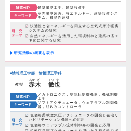
研究分野
建築環境工学、建築設備学
室内環境改善、省エネルギー、建築設備シス
キーワード
テム、機能性建材
快適性と省エネルギーを両立する空気式床冷暖房
システムの研究
研 究
テーマ
自然エネルギーを活用した環境制御と建築の省エ
ネ化に関する研究
調湿・蓄熱建材を活用した住宅の温湿度環境改善
に関する研究 など
研究活動の概要
情報理工学部
情報理工学科
あか
ぎ
てつ
や
赤
木
徹
也
教授
メカトロニクス，空気圧制御機器，機械制御
研究分野
工学
ソフトアクチュエータ，ウェアラブル制御機
キーワード
器，組込みコントローラ
低価格柔軟空気圧アクチュエータの開発と在宅リ
ハビリテーション機器への応用
研 究
テーマ
低価格ウェアラブル流体制御弁の開発と応用
柔軟空気圧アクチュエータを用いた各種柔軟ロボ