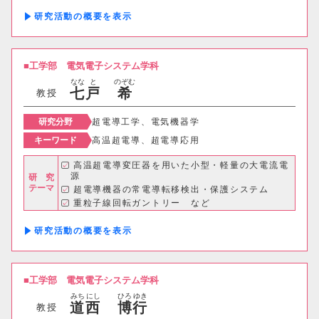
研究活動の概要
工学部
電気電子システム学科
なな
と
のぞむ
七
戸
希
教授
研究分野
超電導工学、電気機器学
キーワード
高温超電導、超電導応用
高温超電導変圧器を用いた小型・軽量の大電流電
源
研 究
テーマ
超電導機器の常電導転移検出・保護システム
重粒子線回転ガントリー など
研究活動の概要
工学部
電気電子システム学科
みち
にし
ひろ
ゆき
道
西
博
行
教授