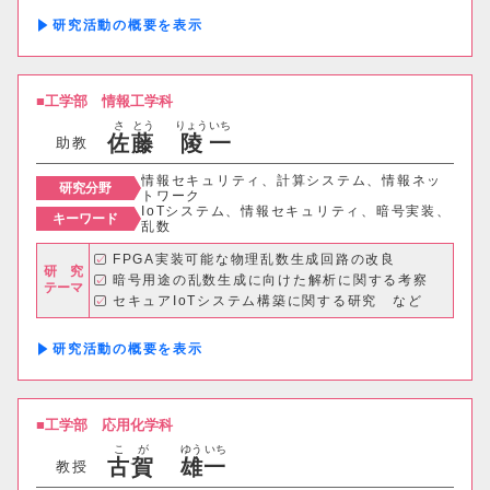
医用画像における管径可視化システムの開発 な
研究活動の概要
ど
工学部
情報工学科
さ
とう
りょう
いち
佐
藤
陵
一
助教
情報セキュリティ、計算システム、情報ネッ
研究分野
トワーク
IoTシステム、情報セキュリティ、暗号実装、
キーワード
乱数
FPGA実装可能な物理乱数生成回路の改良
研 究
暗号用途の乱数生成に向けた解析に関する考察
テーマ
セキュアIoTシステム構築に関する研究 など
研究活動の概要
工学部
応用化学科
こ
が
ゆう
いち
古
賀
雄
一
教授