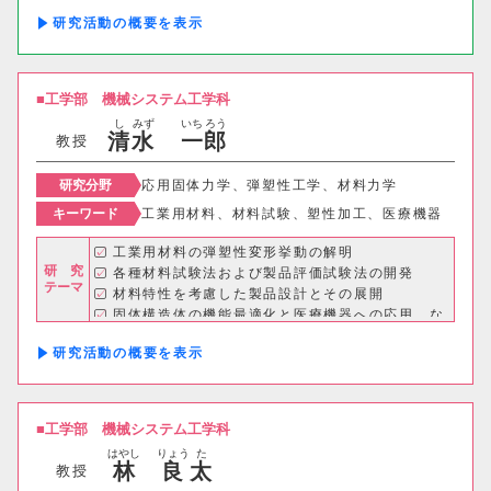
建築歴史文化研究センター
研究活動の概要
工作センター
工学部
機械システム工学科
通信教育部情報理工学部
し
みず
いち
ろう
清
水
一
郎
教授
情報理工学科（通信）
研究分野
応用固体力学、弾塑性工学、材料力学
キーワード
工業用材料、材料試験、塑性加工、医療機器
一度に表示する件数
工業用材料の弾塑性変形挙動の解明
研 究
各種材料試験法および製品評価試験法の開発
20件
50件
100件
テーマ
材料特性を考慮した製品設計とその展開
固体構造体の機能最適化と医療機器への応用 な
ど
研究活動の概要
工学部
機械システム工学科
はやし
りょう
た
林
良
太
教授