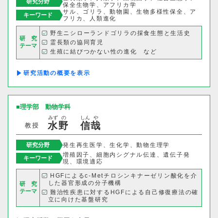
研究分野
保全生物学、アフリカ学
サル、ゴリラ、動物園、生物多様性保全、ア
情報理工学科
キーワード
フリカ、人類進化
野生ニシローランドゴリラの採食生態と生活史
研 究
生命科学部
霊長類の協同育児
テーマ
生殖に結びつかない性の進化 など
生物科学科
医療技術学科
研究活動の概要
生物地球学部
理学部
動物学科
生物地球学科
恐竜学科
みず
の
しん
や
水
野
信
哉
教授
教育学部
研究分野
発生再生医学、生化学、動物生理学
増殖因子、細胞内シグナル伝達、遺伝子発
キーワード
現、環境適応
初等教育学科
中等教育学科
HGFによるc-Metチロシンキナーゼリン酸化を介
した器官形成の分子機構
研 究
テーマ
難治性疾患に対するHGFによる自己修復療法の確
経営学部
立に向けた基盤研究
寒冷や渇水に対して脊椎動物が獲得した環境適応
機構の解析 など
経営学科