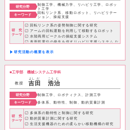
制御工学、機械力学、リハビリ工学、ロボッ
研究分野
ト工学
回転リンク系、移動ロボット、リハビリテー
キーワード
ション、操縦支援
回転リンク系の姿勢制御に関する研究
研 究
アームの回転運動を利用して移動するロボット
テーマ
水陸両用ビークルの操縦支援システム
表面筋電位の発生を促すリハビリ支援システム な
ど
研究活動の概要
工学部
機械システム工学科
よし
だ
こう
じ
吉
田
浩
治
教授
研究分野
制御工学、ロボティクス、計測工学
キーワード
多体系、動特性、制御、動的質量計測
多体系の動特性と制御に関する研究
研 究
動的質量計測に関する研究
テーマ
生活支援機器のための柔らかい移動機構の研究