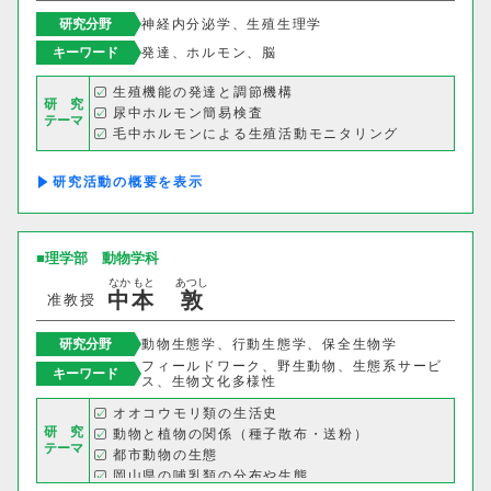
研究分野
神経内分泌学、生殖生理学
キャリア支援センター
キーワード
発達、ホルモン、脳
生殖機能の発達と調節機構
情報基盤センター
研 究
尿中ホルモン簡易検査
テーマ
毛中ホルモンによる生殖活動モニタリング
研究・社会連携機構
研究活動の概要
研究・社会連携センター
フロンティア理工学研究所
理学部
動物学科
なか
もと
あつし
中
本
敦
准教授
自然フィールドワークセンター
研究分野
動物生態学、行動生態学、保全生物学
ワイン発酵科学センター
フィールドワーク、野生動物、生態系サービ
キーワード
ス、生物文化多様性
生物医科学検査研究センター
オオコウモリ類の生活史
研 究
動物と植物の関係（種子散布・送粉）
テーマ
古生物学・年代学研究センター
都市動物の生態
岡山県の哺乳類の分布や生態