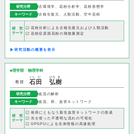
研究分野
古環境学、花粉分析学、花粉形態学
キーワード
古植生復元、人類活動、空中花粉
希望
花粉分析による古植生復元および人類活動
研 究
テーマ
花粉症原因花粉の飛散量測定
SDGs
研究活動の概要
理学部
物理学科
いし
だ
ひろ
き
石
田
弘
樹
教授
研究分野
血流の解析
キーワード
血流、癌、血管ネットワーク
発癌にともなう新生血管ネットワークの形成
研 究
光を使った不透明な流れの可視化
学部・学科
テーマ
GPGPUによる生体情報の高速処理