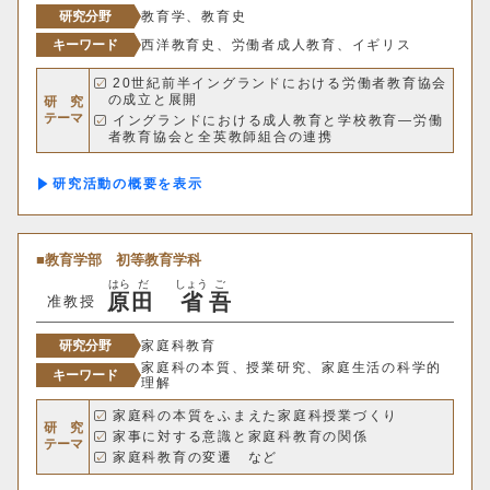
研究分野
教育学、教育史
キャリア支援センター
キーワード
西洋教育史、労働者成人教育、イギリス
20世紀前半イングランドにおける労働者教育協会
情報基盤センター
の成立と展開
研 究
テーマ
イングランドにおける成人教育と学校教育―労働
者教育協会と全英教師組合の連携
20世紀前半イギリスにおけるソーシャル・スタデ
研究・社会連携機構
ィのための大学間協議会 など
研究活動の概要
研究・社会連携センター
フロンティア理工学研究所
教育学部
初等教育学科
はら
だ
しょう
ご
原
田
省
吾
准教授
自然フィールドワークセンター
研究分野
家庭科教育
ワイン発酵科学センター
家庭科の本質、授業研究、家庭生活の科学的
キーワード
理解
生物医科学検査研究センター
家庭科の本質をふまえた家庭科授業づくり
研 究
家事に対する意識と家庭科教育の関係
テーマ
古生物学・年代学研究センター
家庭科教育の変遷 など