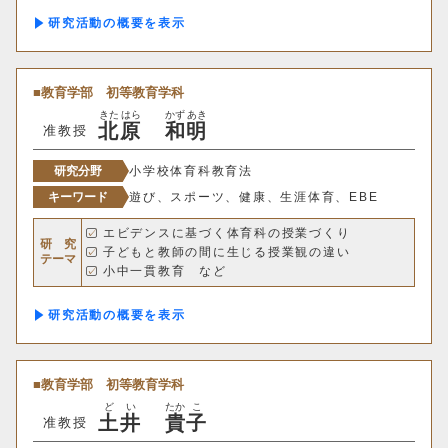
研究活動の概要
獣医学部
教育学部
初等教育学科
獣医学科
獣医保健看護学科
きた
はら
かず
あき
北
原
和
明
准教授
教育推進機構
研究分野
小学校体育科教育法
キーワード
遊び、スポーツ、健康、生涯体育、EBE
自然科学教育センター
エビデンスに基づく体育科の授業づくり
研 究
人文社会科学教育センター
子どもと教師の間に生じる授業観の違い
テーマ
小中一貫教育 など
教職支援センター
研究活動の概要
学芸員教育センター
教育学部
初等教育学科
学生支援機構
ど
い
たか
こ
土
井
貴
子
准教授
グローバルセンター