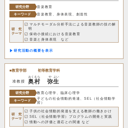
研究分野
音楽教育
情報理工学科
キーワード
音楽教育、身体表現、創造性
マルチモーダル分析手法による音楽教師の技の解
生命科学部
明
研 究
テーマ
保幼小接続における音楽教育
生物科学科
医療技術学科
音楽と身体表現 など
研究活動の概要
生物地球学部
生物地球学科
恐竜学科
教育学部
初等教育学科
おく
むら
や
よい
奥
村
弥
生
准教授
教育学部
研究分野
教育心理学、臨床心理学
初等教育学科
中等教育学科
子どもの社会情動的発達、SEL（社会情動学
キーワード
習）
子供の社会情動的発達を支える教師の働きかけ
研 究
経営学部
SEL（社会情動学習）プログラムの開発と実践
テーマ
情動への評価と適応との関連 など
経営学科