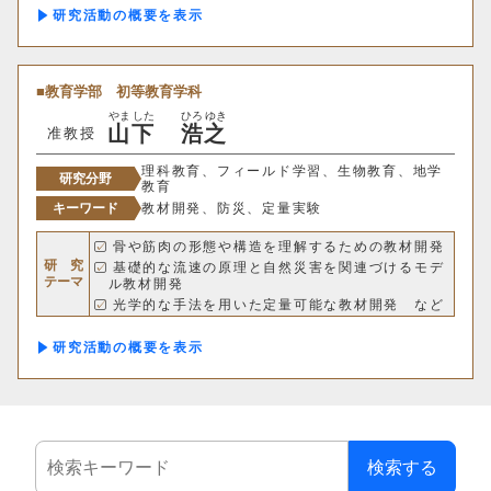
建築歴史文化研究センター
研究活動の概要
工作センター
教育学部
初等教育学科
やま
した
ひろ
ゆき
通信教育部情報理工学部
山
下
浩
之
准教授
情報理工学科（通信）
理科教育、フィールド学習、生物教育、地学
研究分野
教育
キーワード
教材開発、防災、定量実験
一度に表示する件数
骨や筋肉の形態や構造を理解するための教材開発
研 究
基礎的な流速の原理と自然災害を関連づけるモデ
20件
50件
100件
テーマ
ル教材開発
光学的な手法を用いた定量可能な教材開発 など
研究活動の概要
検索する