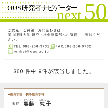
絞り込み検索
閉じる
検索する
フリーワード
ご意見・ご要望・お問合わせは
岡山理科大学 研究・社会連携部
へお気軽にご連絡くだ
さい。
名前
TEL.086-256-9731
FAX.086-256-9732
renkei@ous.ac.jp
研究分野
380 件中
9件が該当しました。
研究テーマ
教育学部
初等教育学科
さい
とう
じゅん
こ
キーワード
妻
藤
純
子
教授