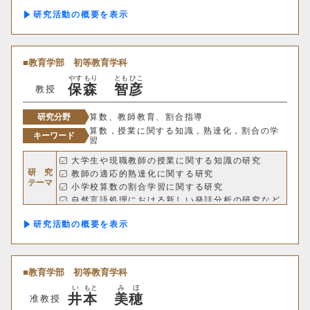
理学部
研究活動の概要
応用数学科
基礎理学科
物理学科
化学科
教育学部
初等教育学科
やす
もり
とも
ひこ
保
森
智
彦
教授
動物学科
研究分野
算数、教師教育、割合指導
算数，授業に関する知識，熟達化，割合の学
工学部
キーワード
習
大学生や現職教師の授業に関する知識の研究
機械システム工学科
研 究
教師の適応的熟達化に関する研究
テーマ
小学校算数の割合学習に関する研究
電気電子システム学科
自然言語処理における新しい発話分析の研究など
研究活動の概要
情報工学科
応用化学科
建築学科
教育学部
初等教育学科
い
もと
み
ほ
井
本
美
穂
情報理工学部
准教授