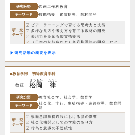
研究分野
図画工作科教育
キーワード
技能指導、鑑賞指導、教材開発
希望
ピア・ラーニングで育てる思考力と技能
研 究
多様な見方や考え方を育てる教材の開発
テーマ
表現力を高める鑑賞指導法
SDGs
（日本の伝統色など）色彩指導法の開発 など
研究活動の概要
教育学部
初等教育学科
まつ
おか
ただし
松
岡
律
教授
研究分野
教育社会学、社会学、教育学
社会化、非行、生徒指導・進路指導、教育問
キーワード
題
規範意識獲得過程における親の影響
学部・学科
研 究
社会化機関としての学校のあり方
テーマ
行為と意識の不連続性