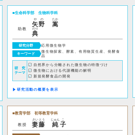
情報理工学科
生命科学部
生物科学科
や
の
たか
矢
野
嵩
助教
のり
生命科学部
典
生物科学科
医療技術学科
研究分野
応用微生物学
微生物探索、酵素、有用物質生産、発酵食
キーワード
品
自然界から分離された微生物の特徴づけ
生物地球学部
研 究
微生物における代謝機能の解明
テーマ
新規発酵食品の開発
生物地球学科
恐竜学科
研究活動の概要
教育学部
初等教育学科
中等教育学科
教育学部
初等教育学科
さい
とう
じゅん
こ
妻
藤
純
子
教授
経営学部