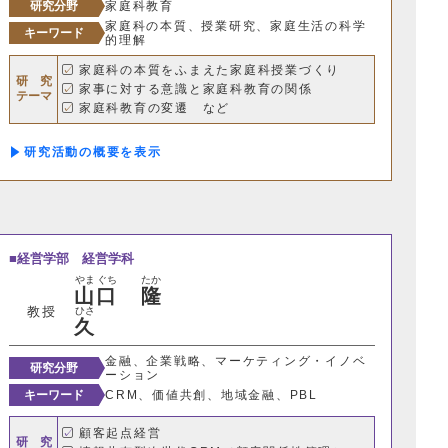
研究分野
家庭科教育
家庭科の本質、授業研究、家庭生活の科学
キーワード
的理解
家庭科の本質をふまえた家庭科授業づくり
研 究
家事に対する意識と家庭科教育の関係
テーマ
家庭科教育の変遷 など
研究活動の概要
経営学部
経営学科
ター
やま
ぐち
たか
山
口
隆
教授
ひさ
久
金融、企業戦略、マーケティング・イノベ
研究分野
ーション
キーワード
CRM、価値共創、地域金融、PBL
情報基盤センター
顧客起点経営
研 究