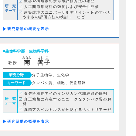
機器や構造物の余寿命評価方法の確立
研 究
人工関節用材料の強度および安全性評価
テーマ
建築環境のユニバーサルデザイン－床のすべり
やすさの評価方法の検討－ など
研究活動の概要
生命科学部
生物科学科
化学科
みなみ
よし
こ
南
善
子
教授
研究分野
分子生物学、生化学
キーワード
タンパク質、細胞、代謝経路
タデ科植物アイのインジカン代謝経路の解明
研 究
情報工学科
真正粘菌に存在するユニークなタンパク質の解
テーマ
析
真菌アスペルギルスが分泌するペクトリアーゼ
の解析
研究活動の概要