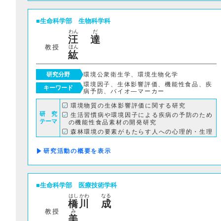
生命科学部
生物科学科
わん
だ
汪
達
教授
ほん
紘
研究分野
環境公衆衛生学、環境生物化学
環境因子、生体影響評価、機能性食品、疾
キーワード
病予防、バイオ―マーカー
環境物質の生体影響評価に関する研究
研 究
生活習慣病や環境因子による疾病の予防のため
テーマ
の機能性食品素材の開発研究
森林環境の要素がもたらす人への心理的・生理
的効果の解明 など
研究活動の概要
生命科学部
医療技術学科
はし
かわ
なる
橋
川
成
教授
み
美