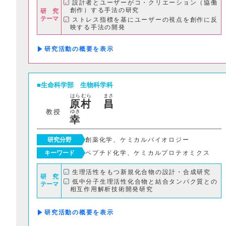
設計者とユーザーがコ・クリエーション（協働
創作）する手法の研究
研 究
テーマ
ストレス指標を基にユーザーの視点を創作に反
映する手法の開発
VRを用いてユーザーの空間認識をトレーニン
グする手法の開発
研究活動の概要
VRを用いてアルゴリズムデザインを協働創作
する手法の開発など
生命科学部
生物科学科
はら
むら
まさ
原
村
昌
教授
ゆき
幸
研究分野
創薬化学、ケミカルバイオロジー
キーワード
ペプチド化学、ケミカルプロテオミクス
生理活性をもつ新規化合物の設計・合成研究
研 究
低中分子生理活性化合物と結合タンパク質との
テーマ
相互作用解析技術開発研究
研究活動の概要