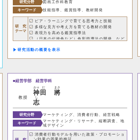
研究分野
図画工作科教育
キーワード
技能指導、鑑賞指導、教材開発
経営学科
ピア・ラーニングで育てる思考力と技能
研 究
多様な見方や考え方を育てる教材の開発
テーマ
表現力を高める鑑賞指導法
獣医学部
（日本の伝統色など）色彩指導法の開発 など
獣医学科
獣医保健看護学科
研究活動の概要
教育推進機構
経営学部
経営学科
自然科学教育センター
人文社会科学教育セン
かｎ
だ
まさ
神
田
將
教職支援センター
学芸員教育センター
教授
し
志
研究分野
マーケティング、消費者行動、経営戦略
学生支援機構
マーケティング・リサーチ、縦断調査、地
キーワード
域デザイン
グローバルセンター
キャリア支援センター
消費者行動モデルを用いた政策・プロモーショ
ン効果の因果的検証
研 究