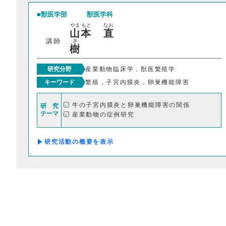
獣医学部
獣医学科
やま
もと
なお
山
本
直
講師
き
樹
研究分野
産業動物臨床学，獣医繁殖学
キーワード
繁殖，子宮内膜炎，卵巣機能障害
牛の子宮内膜炎と卵巣機能障害の関係
研 究
テーマ
産業動物の症例研究
研究活動の概要