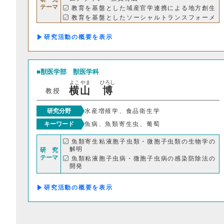
テーマ
教育を基盤とした域産官学連携による地方創生
教育を基盤としたソーシャルトランスフォーメ
ーション など
研究活動の概要
獣医学部
獣医学科
よこ
やま
ひろし
横
山
博
教授
研究分野
水産増殖学、食品衛生学
キーワード
魚病、魚類寄生虫、葡萄
魚類寄生粘液胞子虫類・微胞子虫類の生物学の
解明
研 究
テーマ
魚類粘液胞子虫病・微胞子虫病の感染防除法の
開発
水産食品にみられる寄生虫の診断
ワイン醸造時に廃棄される葡萄搾りかすの給餌
研究活動の概要
による養殖魚の改善
一度に表示する件数
2