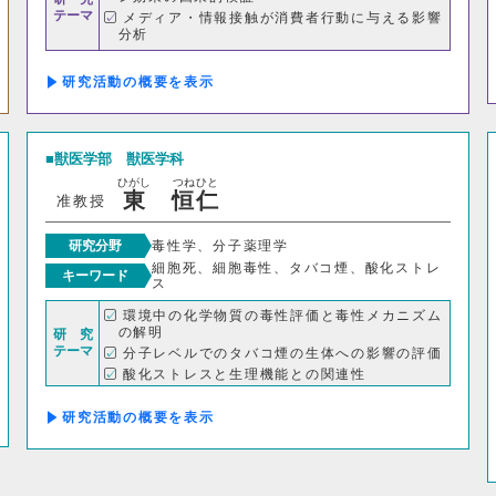
テーマ
メディア・情報接触が消費者行動に与える影響
分析
研究・社会連携機構
EBPMに向けたKPI・KGI設計と効果指標の開
発 など
研究活動の概要
研究・社会連携センター
フロンティア理工学
自然フィールドワークセンター
ワイン発酵科
獣医学部
獣医学科
ひがし
つね
ひと
生物医科学検査研究センター
古生物学・年代
東
恒
仁
准教授
建築歴史文化研究センター
工作センター
研究分野
毒性学、分子薬理学
細胞死、細胞毒性、タバコ煙、酸化ストレ
キーワード
ス
環境中の化学物質の毒性評価と毒性メカニズム
通信教育部情報理工学部
の解明
研 究
テーマ
分子レベルでのタバコ煙の生体への影響の評価
情報理工学科（通信）
酸化ストレスと生理機能との関連性
研究活動の概要
0件
50件
100件