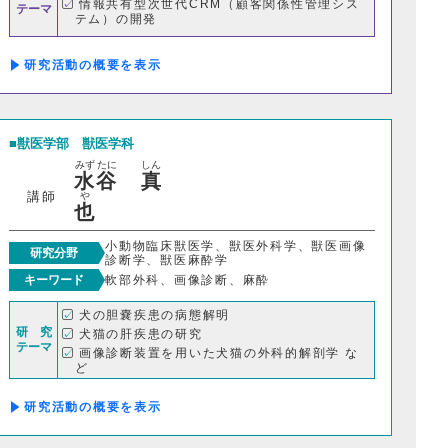
情報共有型次世代CRM（顧客関係性管理シス
テーマ
テム）の開発
研究活動の概要
研究所
学センター
獣医学部
獣医学科
みず
たに
しん
学研究センター
水
谷
真
講師
や
也
小動物臨床獣医学、獣医外科学、獣医画像
研究分野
診断学、獣医麻酔学
キーワード
軟部外科、画像診断、麻酔
犬の胆嚢疾患の病態解明
研 究
犬猫の肝疾患の研究
テーマ
画像診断装置を用いた犬猫の外科的解剖学 な
ど
研究活動の概要