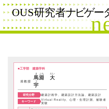
フリーワード
名前
研究分野
研究テーマ
キーワード
工学部
建築学科
ま
ぶち
だい
馬
淵
大
希望
准教授
う
宇
研究分野
建築計画学、建築設計方法論、建築設計
Virtual Reality、心理・生理計測、被験者
キーワード
実験
SDGs