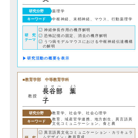
学部・学科
研究分野
薬理学
キーワード
中枢神経、末梢神経、マウス、行動薬理学
神経伸長作用の機序解明
研 究
恐怖記憶の固定、消去の機序解明
テーマ
うつ病モデルマウスにおける中枢神経伝達機構
の解明
研究活動の概要
教育学部
中等教育学科
は
せ
べ
よう
長
谷
部
葉
教授
こ
子
研究分野
教育学、社会学、社会心理学
教育、域産官学連携、地方創生、異言語異
キーワード
文化コミュニケーション、食と農
異言語異文化コミュニケーション・カリキュラ
ムデザイン・教員育成
研 究