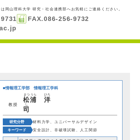
せは
岡山理科大学 研究・社会連携部
へお気軽にご連絡ください。
-9731
FAX.086-256-9732
ac.jp
情報理工学部
情報理工学科
まつ
うら
ひろ
松
浦
洋
教授
し
司
研究分野
材料力学、ユニバーサルデザイン
キーワード
安全設計、非破壊試験、人工関節