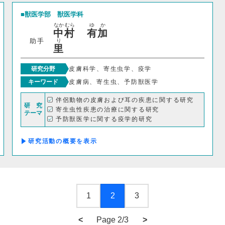
獣医学部
獣医学科
なか
むら
ゆ
か
中
村
有
加
助手
り
里
研究分野
皮膚科学、寄生虫学、疫学
キーワード
皮膚病、寄生虫、予防獣医学
伴侶動物の皮膚および耳の疾患に関する研究
研 究
寄生虫性疾患の治療に関する研究
テーマ
予防獣医学に関する疫学的研究
研究活動の概要
1
2
3
<
>
Page 2/3