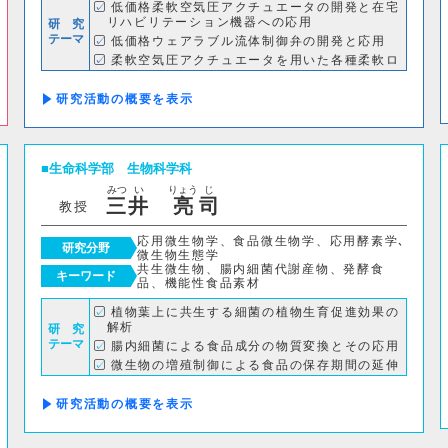
低価格柔軟空気圧アクチュエータの開発と在宅
リハビリテーション機器への応用
研 究
テーマ
低価格ウェアラブル流体制御弁の開発と応用
柔軟空気圧アクチュエータを用いた各種柔軟ロ
ボットの開発
研究活動の概要
理学部
生命科学部
生物科学科
応用数学科
基礎理学科
物理学科
みつ
い
りょう
じ
三
井
亮
司
教授
動物学科
応用微生物学、食品微生物学、応用酵素学､
研究分野
微生物生態学
共生微生物、腸内細菌代謝産物、発酵食
キーワード
工学部
品、機能性食品素材
植物葉上に共生する細菌の植物生育促進効果の
機械システム工学科
電気電子システム学科
解析
研 究
テーマ
腸内細菌による食品成分の物質変換とその応用
微生物の増殖制御による食品の保存期間の延伸
応用化学科
建築学科
に関する研究
産業利用可能な微生物および微生物酵素の開発
研究活動の概要
とファインケミカル生産 など
情報理工学部