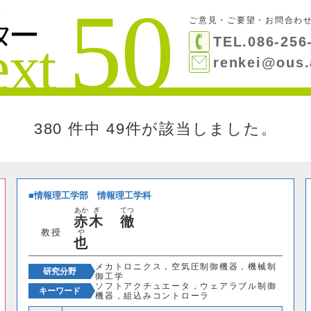
ご意見・ご要望・お問合わ
絞り込み検索
TEL.086-256
閉じる
検索する
renkei@ous.
380 件中
49件が該当しました。
情報理工学部
情報理工学科
あか
ぎ
てつ
赤
木
徹
教授
や
也
メカトロニクス，空気圧制御機器，機械制
研究分野
御工学
ソフトアクチュエータ，ウェアラブル制御
キーワード
機器，組込みコントローラ