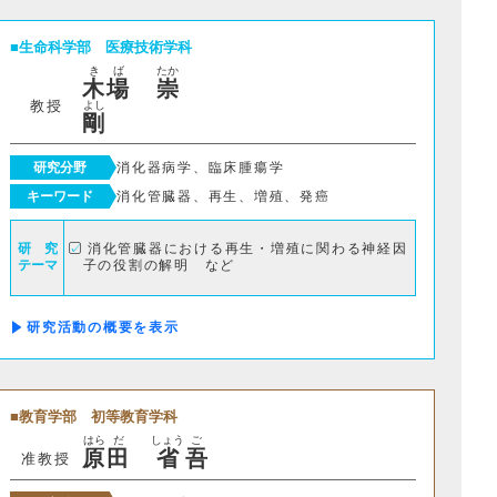
生命科学部
医療技術学科
き
ば
たか
木
場
崇
教授
よし
剛
研究分野
消化器病学、臨床腫瘍学
キーワード
消化管臓器、再生、増殖、発癌
研 究
消化管臓器における再生・増殖に関わる神経因
テーマ
子の役割の解明 など
研究活動の概要
教育学部
初等教育学科
はら
だ
しょう
ご
原
田
省
吾
准教授