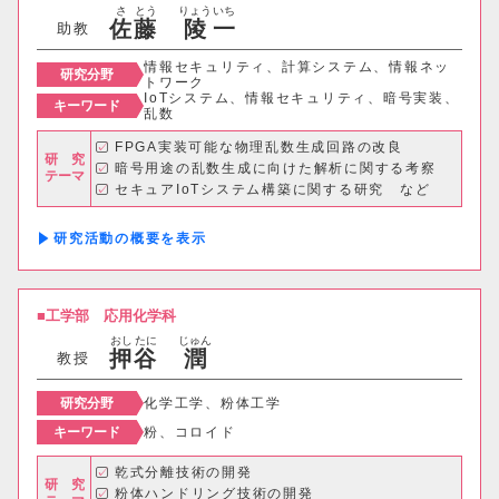
さ
とう
りょう
いち
佐
藤
陵
一
助教
情報理工学科
情報セキュリティ、計算システム、情報ネッ
研究分野
トワーク
生命科学部
IoTシステム、情報セキュリティ、暗号実装、
キーワード
乱数
生物科学科
医療技術学科
FPGA実装可能な物理乱数生成回路の改良
研 究
暗号用途の乱数生成に向けた解析に関する考察
テーマ
セキュアIoTシステム構築に関する研究 など
生物地球学部
研究活動の概要
生物地球学科
恐竜学科
工学部
応用化学科
教育学部
おし
たに
じゅん
押
谷
潤
教授
初等教育学科
中等教育学科
研究分野
化学工学、粉体工学
キーワード
粉、コロイド
経営学部
乾式分離技術の開発
研 究
粉体ハンドリング技術の開発
経営学科