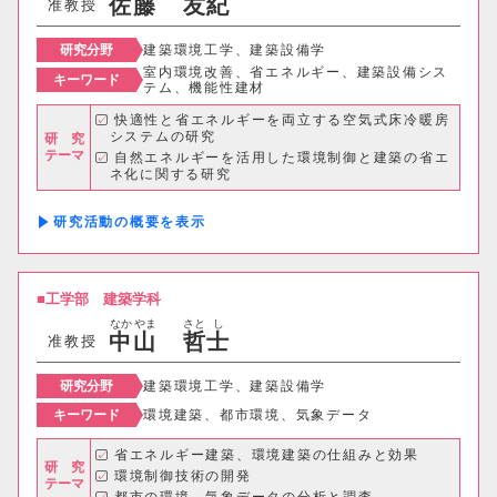
佐
藤
友
紀
准教授
研究分野
建築環境工学、建築設備学
室内環境改善、省エネルギー、建築設備シス
キーワード
テム、機能性建材
快適性と省エネルギーを両立する空気式床冷暖房
システムの研究
研 究
テーマ
自然エネルギーを活用した環境制御と建築の省エ
ネ化に関する研究
調湿・蓄熱建材を活用した住宅の温湿度環境改善
に関する研究 など
研究活動の概要
工学部
建築学科
なか
やま
さと
し
中
山
哲
士
准教授
研究分野
建築環境工学、建築設備学
キーワード
環境建築、都市環境、気象データ
省エネルギー建築、環境建築の仕組みと効果
研 究
環境制御技術の開発
テーマ