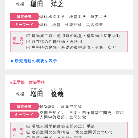
堀
田
洋
之
教授
研究分野
基礎構造工学、地盤工学、防災工学
キーワード
基礎、地盤、性能評価、災害調査
建物施工時・使用時の地盤・構造物の変形挙動
研 究
既存杭の性能評価・再利用
テーマ
災害時の建物・基礎の被害調査・分析 など
研究活動の概要
工学部
建築学科
ます
だ
とし
や
増
田
俊
哉
教授
研究分野
建築設計、建築空間論
空間デザイン、日本・西洋建築空間史、環境
キーワード
人間学的建築、空間知覚
環境人間学的建築空間の設計手法
研 究
建築空間の知覚構造 ＿快の空間質について
テーマ