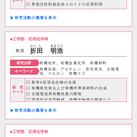
テーマ
界面活性剤無添加コロイドの応用利用
研究活動の概要
獣医学部
獣医学科
獣医保健看護学科
工学部
応用化学科
おり
た
あき
ひろ
折
田
明
浩
教育推進機構
教授
研究分野
有機化学、有機金属化学、有機材料
自然科学教育センター
有機合成、アセチレン、蛍光発光、太陽電
キーワード
池、スルホン、有機スズ
人文社会科学教育センター
新奇π拡張化合物の合成
研 究
有機発光体および有機半導体材料の合成
教職支援センター
テーマ
太陽電池用有機色素の開発
環境低付加型触媒、有機光触媒の開発など
学芸員教育センター
研究活動の概要
学生支援機構
工学部
応用化学科
グローバルセンター