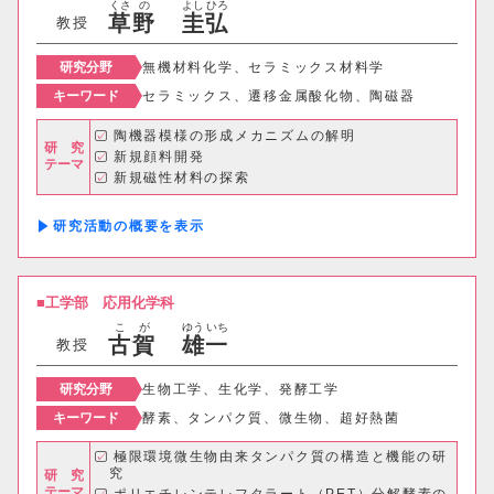
くさ
の
よし
ひろ
草
野
圭
弘
教授
キャリア支援センター
研究分野
無機材料化学、セラミックス材料学
情報基盤センター
キーワード
セラミックス、遷移金属酸化物、陶磁器
陶機器模様の形成メカニズムの解明
研 究
新規顔料開発
研究・社会連携機構
テーマ
新規磁性材料の探索
研究・社会連携センター
研究活動の概要
フロンティア理工学研究所
工学部
応用化学科
自然フィールドワークセンター
こ
が
ゆう
いち
古
賀
雄
一
教授
ワイン発酵科学センター
研究分野
生物工学、生化学、発酵工学
生物医科学検査研究センター
キーワード
酵素、タンパク質、微生物、超好熱菌
古生物学・年代学研究センター
極限環境微生物由来タンパク質の構造と機能の研
究
研 究
テーマ