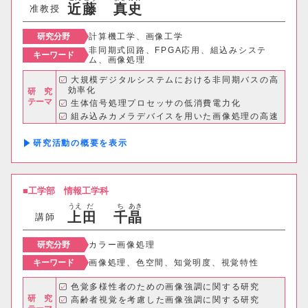
近
藤
真
史
准教授
研究分野
計算機工学、画像工学
希望
非同期式回路、FPGA応用、組込みシステ
キーワード
ム、画像処理
大規模デジタルシステムにおける非同期バスの高
効率化
研 究
SDGs
テーマ
生体信号処理プロセッサの低消費電力化
組み込みカメラデバイスを用いた画像処理の高速
化・高精度化
医用画像における管径可視化システムの開発 な
研究活動の概要
ど
工学部
情報工学科
うえ
だ
ち
あき
上
田
千
晶
講師
研究分野
カラー画像処理
キーワード
画像処理、色空間、知覚明度、視覚特性
学部・学科
色覚多様性者のための画像強調に関する研究
研 究
高齢者視覚を考慮した画像強調に関する研究