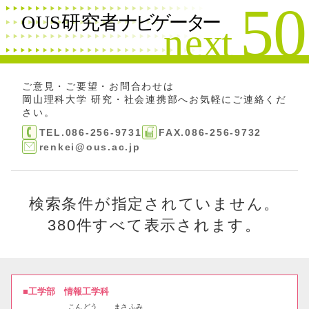
絞り込み検索
閉じる
検索する
フリーワード
ご意見・ご要望・お問合わせは
岡山理科大学 研究・社会連携部
へお気軽にご連絡くだ
さい。
名前
TEL.086-256-9731
FAX.086-256-9732
renkei@ous.ac.jp
研究分野
検索条件が指定されていません。
380件すべて表示されます。
研究テーマ
キーワード
工学部
情報工学科
こん
どう
まさ
ふみ