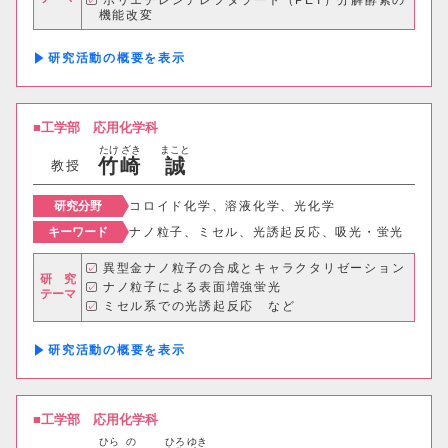
ポリエチレンテレフタラート（PET）分解酵素の
建築歴史文化研究センター
機能改変
耐熱性プロテアーゼの産業利用 など
工作センター
研究活動の概要
通信教育部情報理工学部
工学部
応用化学科
たけ
ざき
まこと
情報理工学科（通信）
竹
崎
誠
教授
研究分野
コロイド化学、溶液化学、光化学
一度に表示する件数
キーワード
ナノ粒子、ミセル、光誘起反応、吸光・蛍光
20件
50件
100件
異型金ナノ粒子の合成とキャラクタリゼーション
研 究
ナノ粒子による表面増強蛍光
テーマ
ミセル系での光誘起反応 など
研究活動の概要
工学部
応用化学科
ひら
の
ひろ
ゆき