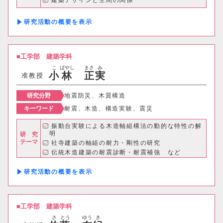
建築デザインと空間の関係
研究活動の概要
工学部
建築学科
こ
ばやし
まさ
み
小
林
正
実
准教授
研究分野
地震防災、木質構造
キーワード
耐震、木造、構造実験、震災
振動台実験による木造軸組構法の動的な特性の解
明
研 究
テーマ
社寺建築の軸組の耐力・剛性の研究
伝統木造建築の耐震診断・耐震補強 など
研究活動の概要
工学部
建築学科
さ
とう
ゆう
き