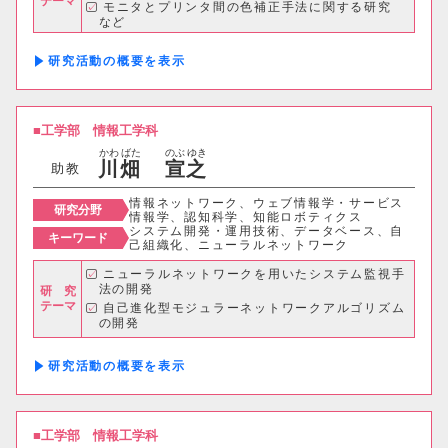
理学部
テーマ
モニタとプリンタ間の色補正手法に関する研究
など
応用数学科
基礎理学科
研究活動の概要
物理学科
化学科
工学部
情報工学科
動物学科
かわ
ばた
のぶ
ゆき
川
畑
宣
之
助教
工学部
情報ネットワーク、ウェブ情報学・サービス
研究分野
情報学、認知科学、知能ロボティクス
システム開発・運用技術、データベース、自
機械システム工学科
キーワード
己組織化、ニューラルネットワーク
ニューラルネットワークを用いたシステム監視手
電気電子システム学科
法の開発
研 究
テーマ
自己進化型モジュラーネットワークアルゴリズム
の開発
情報工学科
応用化学科
小規模ニッチ分野への情報通信技術の応用 な
ど
研究活動の概要
建築学科
情報理工学部
工学部
情報工学科