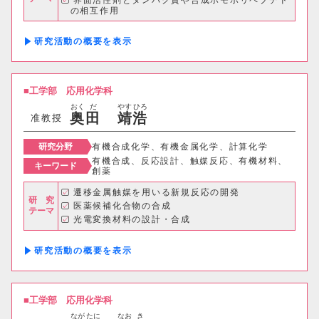
界面活性剤とタンパク質や合成ホモポリペプチド
の相互作用
界面活性剤と非天然状態のタンパク質の相互作用
研究活動の概要
工学部
応用化学科
おく
だ
やす
ひろ
奥
田
靖
浩
准教授
研究分野
有機合成化学、有機金属化学、計算化学
有機合成、反応設計、触媒反応、有機材料、
キーワード
創薬
遷移金属触媒を用いる新規反応の開発
研 究
医薬候補化合物の合成
テーマ
光電変換材料の設計・合成
研究活動の概要
工学部
応用化学科
なが
たに
なお
き