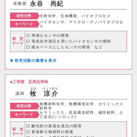
永
谷
尚
紀
准教授
研究分野
分析化学、生体機能、バイオプロセス
バイオセンサ、マイクロ・ナノバイオプロセ
キーワード
ス
簡便なセンサの開発
研 究
電気化学測定を用いたバイオセンサの開発
テーマ
紙をベースにしたセンサの開発 など
研究活動の概要
工学部
応用化学科
まき
りょう
すけ
牧
涼
介
講師
無機材料化学、無機構造化学、セラミックス
研究分野
材料学
セラミックス、高温構造材料、磁性材料、人
キーワード
工岩石(シンロック)
酸化鉄の新規合成法の開発
研 究
新規耐火物材料の探索
テーマ