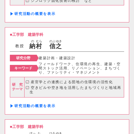
シンロック固化技術の検討 など
研究活動の概要
工学部
建築学科
の
むら
のぶ
ゆき
納
村
信
之
教授
研究分野
建築計画・建築設計
フィールドワーク、住環境の再生、建築・空
キーワード
間ストック活用、リノベーション、まちづく
り、ファシリティ・マネジメント
産官学との連携による団地の住環境の活性化
研 究
空きビルや空き地を活用したまちづくりと地域再
テーマ
生
研究活動の概要
工学部
建築学科
ほっ
た
ひろ
ゆき