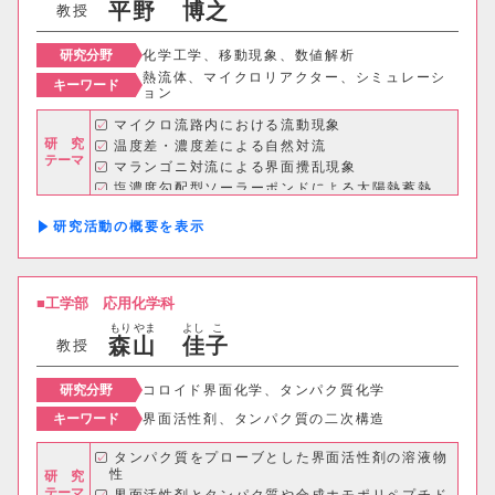
平
野
博
之
教授
研究分野
化学工学、移動現象、数値解析
熱流体、マイクロリアクター、シミュレーシ
キーワード
ョン
マイクロ流路内における流動現象
研 究
温度差・濃度差による自然対流
テーマ
マランゴニ対流による界面攪乱現象
塩濃度勾配型ソーラーポンドによる太陽熱蓄熱
など
研究活動の概要
工学部
応用化学科
もり
やま
よし
こ
森
山
佳
子
教授
研究分野
コロイド界面化学、タンパク質化学
キーワード
界面活性剤、タンパク質の二次構造
タンパク質をプローブとした界面活性剤の溶液物
性
研 究
テーマ